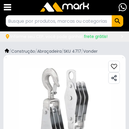
Informe seu CEP, você pode ganhar
frete grátis!
/
Construção
/
Abraçadeira
/
SKU 4717
/
Vonder