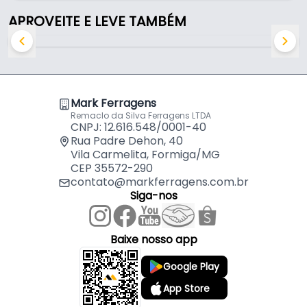
- Material do gancho: Aço estampado
APROVEITE E LEVE TAMBÉM
- Capacidade máxima: 650 kgf
- Diâmetro máximo da corda: 3/8" (9,5 mm)
- Gancho: Com trava de segurança
- Aplicação: Elevação de carga
Mark Ferragens
Indicado para:
Remaclo da Silva Ferragens LTDA
- Elevação de carga
CNPJ: 12.616.548/0001-40
Rua Padre Dehon, 40
Vila Carmelita, Formiga/MG
CEP 35572-290
contato@markferragens.com.br
Siga-nos
Baixe nosso app
Google Play
App Store