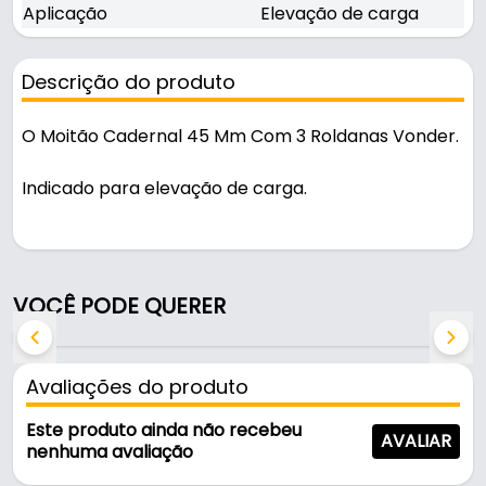
Aplicação
Elevação de carga
Descrição do produto
O Moitão Cadernal 45 Mm Com 3 Roldanas Vonder.
Indicado para elevação de carga.
Fabricado com acabamento zincado, é resistente e
durável no uso diário.
VOCÊ PODE QUERER
Características:
- Marca: Vonder
- Modelo: Moitão 45 mm 3 Roldanas
Avaliações do produto
- Acabamento: Zincado
- Capacidade máxima de carga: 650 kg
Este produto ainda não recebeu
AVALIAR
- Diâmetro externo da roldana: 45 mm
nenhuma avaliação
- Número de roldanas: 3