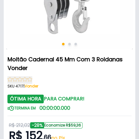
Moitão Cadernal 45 Mm Com 3 Roldanas
Vonder
SKU 4717
|
Vonder
ÓTIMA HORA
PARA COMPRAR!
00
:
00
:
00
.
000
TERMINA EM
R$ 212,02
-28%
Economize R$59,36
R$ 152
,66
no Pix