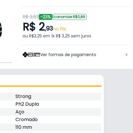
R$ 3,82
-23%
Economize R$0,89
R$ 2
,93
no Pix
ou R$3,25 em 1x R$ 3,25 sem juros
Ver formas de pagamento
Strong
Ph2 Dupla
Aço
Cromado
110 mm