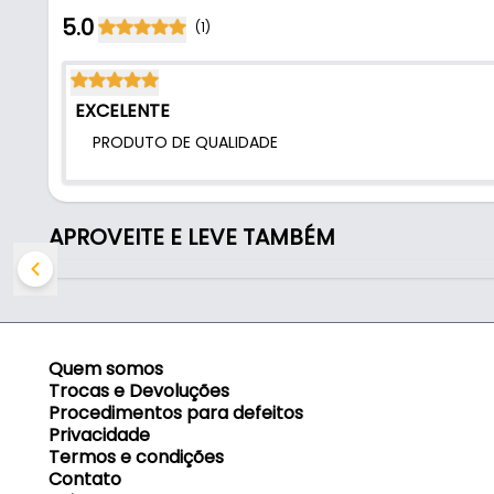
- Material: Aço
5.0
(1)
- Acabamento: Cromado
- Comprimento: 110 mm
- Fixação: Encaixe
EXCELENTE
- Embalagem: Plástica
PRODUTO DE QUALIDADE
- Comercializado: Unidade
- Tamanho: 110 mm
APROVEITE E LEVE TAMBÉM
Quem somos
Trocas e Devoluções
Procedimentos para defeitos
Privacidade
Termos e condições
Contato