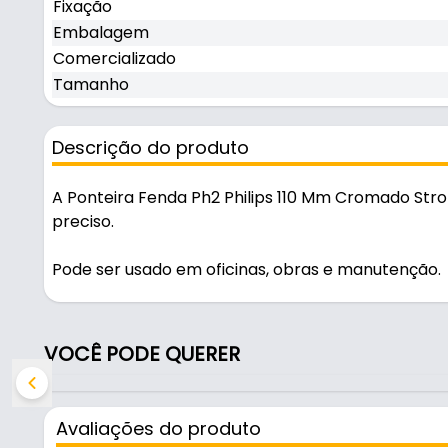
Fixação
Embalagem
Comercializado
Tamanho
Descrição do produto
A Ponteira Fenda Ph2 Philips 110 Mm Cromado Str
preciso.
Pode ser usado em oficinas, obras e manutenção.
Fabricada em Aço com acabamento cromado, é resi
é feita por encaixe.
VOCÊ PODE QUERER
Características:
- Marca: Strong
Avaliações do produto
- Modelo: Ph2 Dupla