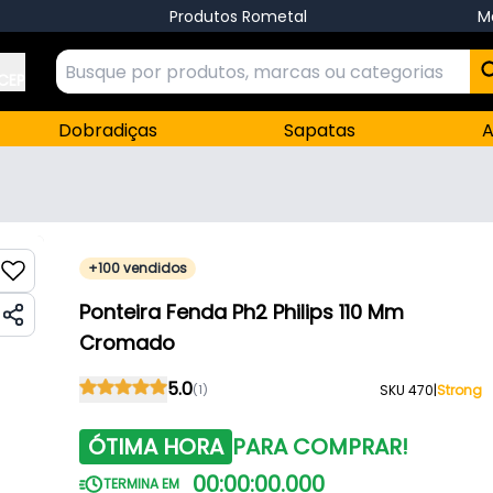
Produtos Rometal
M
 CEP
Dobradiças
Sapatas
A
+100 vendidos
Ponteira Fenda Ph2 Philips 110 Mm
Cromado
5.0
(1)
SKU 470
|
Strong
ÓTIMA HORA
PARA COMPRAR!
00
:
00
:
00
.
000
TERMINA EM