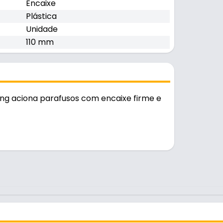
Encaixe
Plástica
Unidade
110 mm
ong aciona parafusos com encaixe firme e
stente e durável no uso diário. A fixação