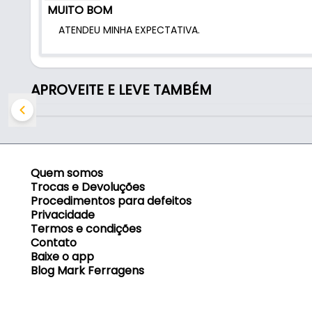
MUITO BOM
Indicado para:
ATENDEU MINHA EXPECTATIVA.
- Fixação e prendimento de tubos, cabos e mangu
APROVEITE E LEVE TAMBÉM
Quem somos
Trocas e Devoluções
Procedimentos para defeitos
Privacidade
Termos e condições
Contato
Baixe o app
Blog Mark Ferragens