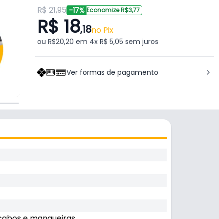
R$ 21,95
-17%
Economize R$3,77
R$ 18
,18
no Pix
ou R$20,20 em 4x R$ 5,05 sem juros
Ver formas de pagamento
 cabos e mangueiras