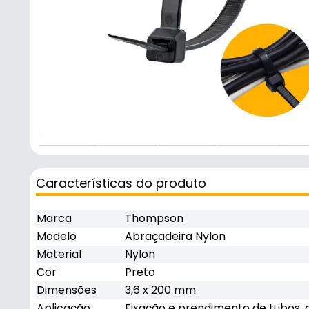
Características do produto
Marca
Thompson
Modelo
Abraçadeira Nylon
Material
Nylon
Cor
Preto
Dimensões
3,6 x 200 mm
Aplicação
Fixação e prendimento de tubos,