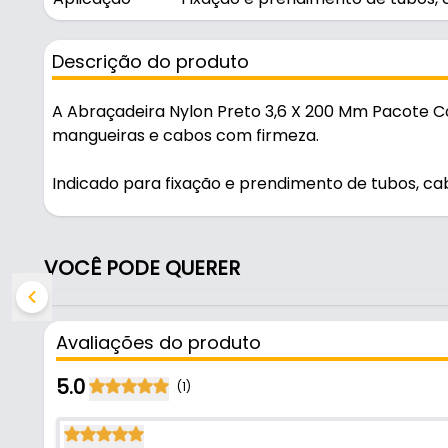
Descrição do produto
A Abraçadeira Nylon Preto 3,6 X 200 Mm Pacote C
mangueiras e cabos com firmeza.
Indicado para fixação e prendimento de tubos, ca
Fabricada em Nylon, é resistente e durável no uso d
VOCÊ PODE QUERER
Características:
- Marca: Thompson
- Modelo: Abraçadeira Nylon
Avaliações do produto
- Material: Nylon
- Cor: Preto
5.0
(1)
- Dimensões: 3,6 x 200 mm
- Aplicação: Fixação e prendimento de tubos, cab