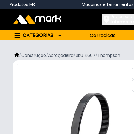
Produtos MK
Máquinas e ferramentas
Enviar para:
Informe o
CATEGORIAS
Corrediças
/
Construção
/
Abraçadeira
/
SKU 4667
/
Thompson