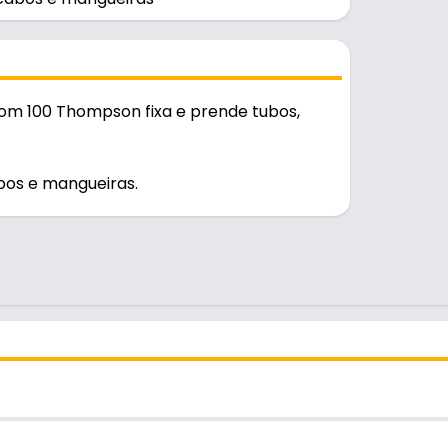
om 100 Thompson fixa e prende tubos,
bos e mangueiras.
iário.
os e mangueiras