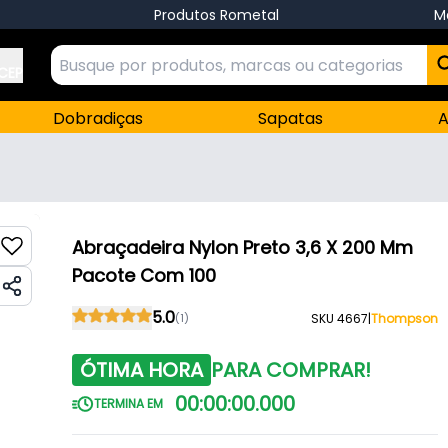
Produtos Rometal
M
 CEP
Dobradiças
Sapatas
A
Abraçadeira Nylon Preto 3,6 X 200 Mm
Pacote Com 100
5.0
(1)
SKU 4667
|
Thompson
ÓTIMA HORA
PARA COMPRAR!
00
:
00
:
00
.
000
TERMINA EM