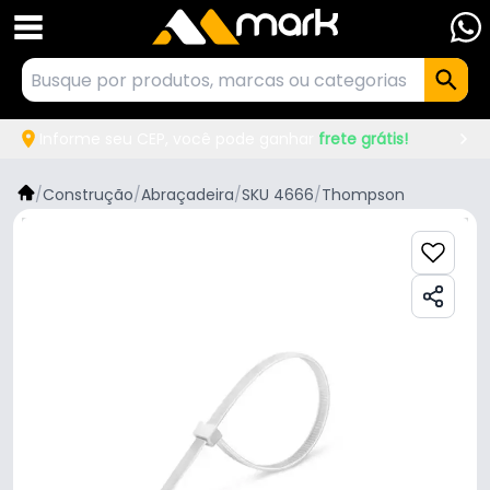
Informe seu CEP, você pode ganhar
frete grátis!
/
Construção
/
Abraçadeira
/
SKU 4666
/
Thompson