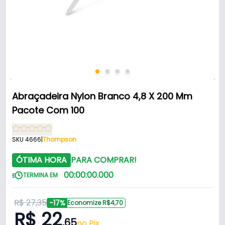
Abraçadeira Nylon Branco 4,8 X 200 Mm
Pacote Com 100
SKU 4666
|
Thompson
ÓTIMA HORA
PARA COMPRAR!
00
:
00
:
00
.
000
TERMINA EM
R$ 27,35
-17%
Economize R$4,70
R$ 22
,65
no Pix