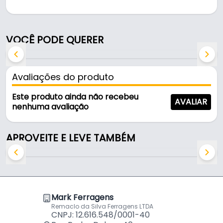
Indicado para fixação e prendimento de tubos,
cabos e mangueiras.
VOCÊ PODE QUERER
Fabricada em Nylon, é resistente e durável no uso
diário.
Avaliações do produto
Características:
- Marca: Thompson
Este produto ainda não recebeu
AVALIAR
- Modelo: Abraçadeira Nylon
nenhuma avaliação
- Material: Nylon
- Cor: Branco
APROVEITE E LEVE TAMBÉM
- Dimensões: 4,8 x 200 mm
- Aplicação: Fixação e prendimento de tubos, cabos
e mangueiras
Indicado para:
Mark Ferragens
- Fixação e prendimento de tubos, cabos e
Remaclo da Silva Ferragens LTDA
mangueiras
CNPJ: 12.616.548/0001-40