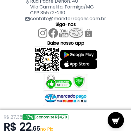
Rua Padre Dehon, 40
Vila Carmelita, Formiga/MG
CEP 35572-290
contato@markferragens.com.br
Siga-nos
Baixe nosso app
Google Play
App Store
R$ 27,35
Copyright © 2026 Mark Ferragens. Todos os direitos reservados.
-17%
Economize R$4,70
R$ 22
,65
Powered by
no Pix