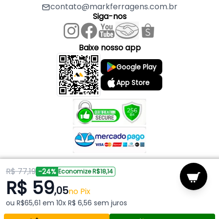
contato@markferragens.com.br
Siga-nos
Baixe nosso app
Google Play
App Store
R$ 77,19
Copyright © 2026 Mark Ferragens. Todos os direitos reservados.
-24%
Economize R$18,14
R$ 59
,05
Powered by
no Pix
ou R$65,61 em 10x R$ 6,56 sem juros