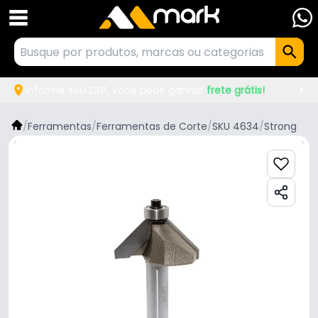
Informe seu CEP, você pode ganhar
frete grátis!
/
Ferramentas
/
Ferramentas de Corte
/
SKU 4634
/
Strong