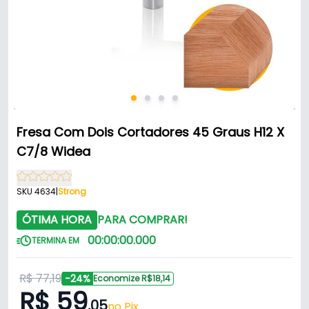
Fresa Com Dois Cortadores 45 Graus H12 X
C7/8 Widea
SKU 4634
|
Strong
ÓTIMA HORA
PARA COMPRAR!
00
:
00
:
00
.
000
TERMINA EM
R$ 77,19
-24%
Economize R$18,14
R$ 59
,05
no Pix