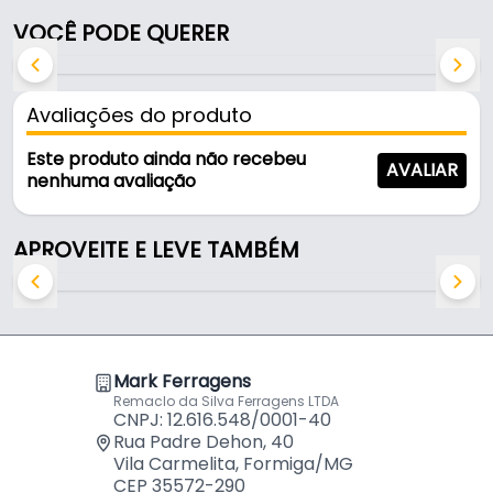
Fabricada em Aço, é resistente e durável no uso
VOCÊ PODE QUERER
diário.
Características:
Avaliações do produto
- Marca: Strong
- Modelo: Fresa 45 com Dois Cortadores
Este produto ainda não recebeu
AVALIAR
- Material: Aço
nenhuma avaliação
- Comprimento total: 6 cm
- Largura total: 40 mm
APROVEITE E LEVE TAMBÉM
Mark Ferragens
Remaclo da Silva Ferragens LTDA
CNPJ: 12.616.548/0001-40
Rua Padre Dehon, 40
Vila Carmelita, Formiga/MG
CEP 35572-290