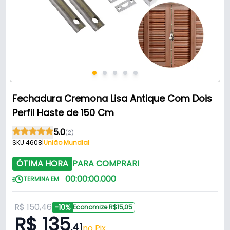
Fechadura Cremona Lisa Antique Com Dois
Perfil Haste de 150 Cm
5.0
(2)
SKU 4608
|
União Mundial
ÓTIMA HORA
PARA COMPRAR!
00
:
00
:
00
.
000
TERMINA EM
R$ 150,46
-10%
Economize R$15,05
R$ 135
,41
no Pix