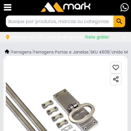
Informe seu CEP, você pode ganhar
frete grátis!
/
Ferragens
/
Ferragens Portas e Janelas
/
SKU 4608
/
União Mu