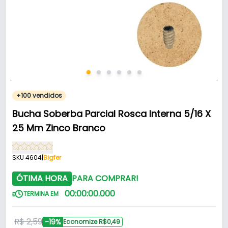
+100 vendidos
Bucha Soberba Parcial Rosca Interna 5/16 X
25 Mm Zinco Branco
SKU 4604
|
Bigfer
ÓTIMA HORA
PARA COMPRAR!
00
:
00
:
00
.
000
TERMINA EM
R$ 2,59
-19%
Economize R$0,49