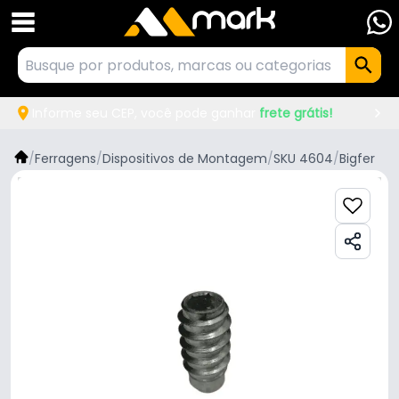
Informe seu CEP, você pode ganhar
frete grátis!
/
Ferragens
/
Dispositivos de Montagem
/
SKU 4604
/
Bigfer