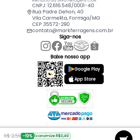
Remaclo da Silva Ferragens LTDA
CNPJ: 12.616.548/0001-40
Rua Padre Dehon, 40
Vila Carmelita, Formiga/MG
CEP 35572-290
contato@markferragens.com.br
Siga-nos
Baixe nosso app
Google Play
App Store
R$ 2,59
Copyright © 2026 Mark Ferragens. Todos os direitos reservados.
-19%
Economize R$0,49