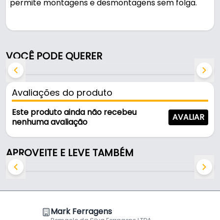
permite montagens e desmontagens sem folga.
Fabricada em Zinco branco, é resistente e durável
no uso diário.
VOCÊ PODE QUERER
Características:
- Marca: Bigfer
- Modelo: Bucha Soberba
Avaliações do produto
- Material: Zinco branco
- Comprimento total: 30 mm
Este produto ainda não recebeu
AVALIAR
- Comprimento da rosca interna: 25 mm
nenhuma avaliação
- Diâmetro externo: 15 mm
- Diâmetro rosca interna: 7 mm (5/16")
APROVEITE E LEVE TAMBÉM
Mark Ferragens