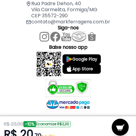
Rua Padre Dehon, 40
Vila Carmelita, Formiga/MG
CEP 35572-290
contato@markferragens.com.br
Siga-nos
Baixe nosso app
Google Play
App Store
R$ 23,00
Copyright © 2026 Mark Ferragens. Todos os direitos reservados.
-10%
Economize R$2,30
R$ 20
Powered by