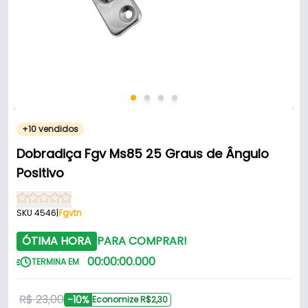
+10 vendidos
Dobradiça Fgv Ms85 25 Graus de Ângulo
Positivo
SKU 4546
|
Fgvtn
ÓTIMA HORA
PARA COMPRAR!
00
:
00
:
00
.
000
TERMINA EM
R$ 23,00
-10%
Economize R$2,30