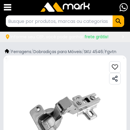
Informe seu CEP, você pode ganhar
frete grátis!
/
Ferragens
/
Dobradiças para Móveis
/
SKU 4546
/
Fgvtn