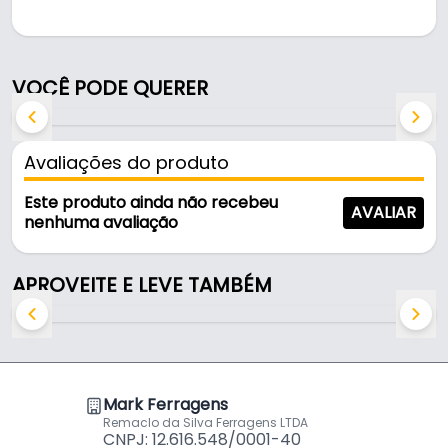
Pode ser usado em móveis e armários.
Fabricada em Aço, é resistente e durável no uso
VOCÊ PODE QUERER
diário.
Características:
Avaliações do produto
- Marca: Fgvtn
- Modelo: 51MS8505300AB
Este produto ainda não recebeu
AVALIAR
- Material: Aço
nenhuma avaliação
- Profundidade do caneco: 11,3 mm
- Diâmetro do caneco: 35 mm
APROVEITE E LEVE TAMBÉM
- Espessura da porta: 16 a 26 mm
Mark Ferragens
Remaclo da Silva Ferragens LTDA
CNPJ: 12.616.548/0001-40