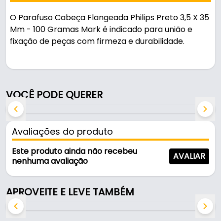
O Parafuso Cabeça Flangeada Philips Preto 3,5 X 35
Mm - 100 Gramas Mark é indicado para união e
fixação de peças com firmeza e durabilidade.
Pode ser usado em montagens e fixações.
Fabricado em Aço na cor preto oxidado, é
VOCÊ PODE QUERER
resistente e durável no uso diário.
Características:
Avaliações do produto
- Marca: Mark
- Material: Aço
Este produto ainda não recebeu
AVALIAR
- Cor: Preto Oxidado
nenhuma avaliação
- Rosca: Autoatarraxante
- Diâmetro: 3,5mm
APROVEITE E LEVE TAMBÉM
- Comprimento: 35mm
- Comercializado: 0.100grs
- Cabeça: Flangeada