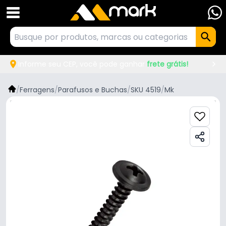
Informe seu CEP, você pode ganhar
frete grátis!
/
Ferragens
/
Parafusos e Buchas
/
SKU 4519
/
Mk