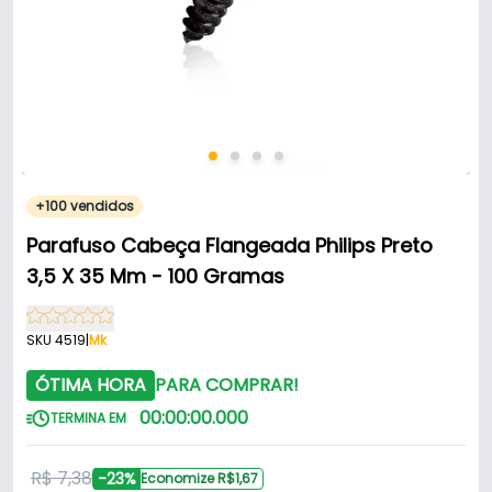
+100 vendidos
Parafuso Cabeça Flangeada Philips Preto
3,5 X 35 Mm - 100 Gramas
SKU 4519
|
Mk
ÓTIMA HORA
PARA COMPRAR!
00
:
00
:
00
.
000
TERMINA EM
R$ 7,38
-23%
Economize R$1,67