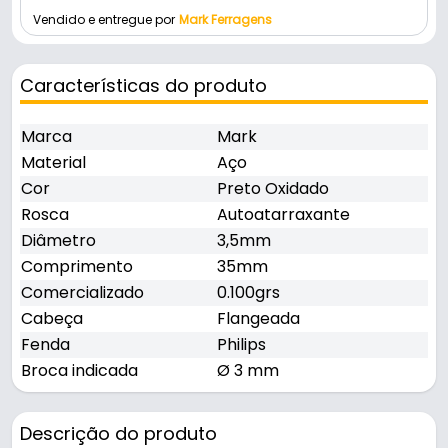
Vendido e entregue por
Mark Ferragens
Características do produto
Marca
Mark
Material
Aço
Cor
Preto Oxidado
Rosca
Autoatarraxante
Diâmetro
3,5mm
Comprimento
35mm
Comercializado
0.100grs
Cabeça
Flangeada
Fenda
Philips
Broca indicada
Ø 3 mm
Descrição do produto