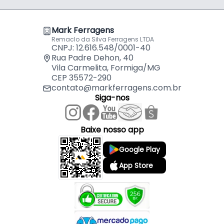
- Fenda: Philips
- Broca indicada: Ø 3 mm
Mark Ferragens
Remaclo da Silva Ferragens LTDA
CNPJ: 12.616.548/0001-40
Rua Padre Dehon, 40
Vila Carmelita, Formiga/MG
CEP 35572-290
contato@markferragens.com.br
Siga-nos
Baixe nosso app
Google Play
App Store