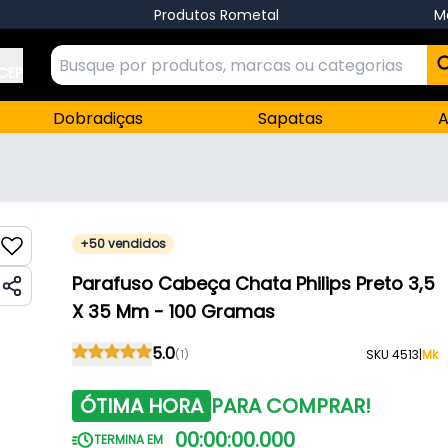
Produtos Rometal
M
 CEP
Dobradiças
Sapatas
A
+50 vendidos
Parafuso Cabeça Chata Philips Preto 3,5
X 35 Mm - 100 Gramas
5.0
(1)
SKU 4513
|
Mk
ÓTIMA HORA
PARA COMPRAR!
00
:
00
:
00
.
000
TERMINA EM