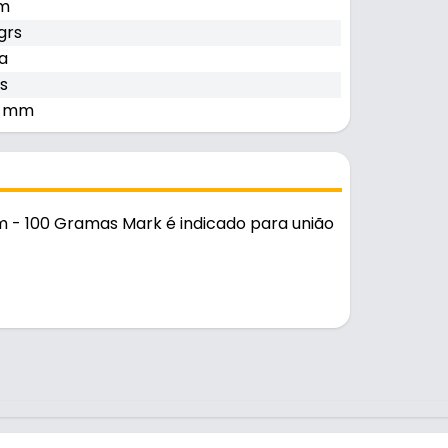
m
grs
a
ps
0 mm
m - 100 Gramas Mark é indicado para união
e e durável no uso diário.