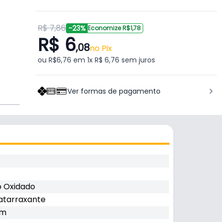
R$ 7,86
-23%
Economize R$1,78
R$ 6
,08
no Pix
ou R$6,76 em 1x R$ 6,76 sem juros
Ver formas de pagamento
o Oxidado
atarraxante
mm