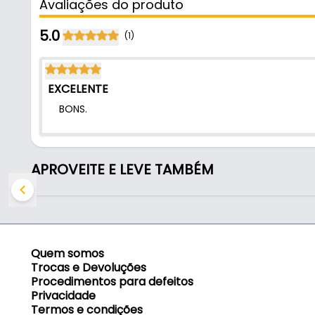
Avaliações do produto
- Cor: Preto Oxidado
- Rosca: Autoatarraxante
5.0
(1)
- Diâmetro: 3,5mm
- Comprimento: 35mm
- Comercializado: 0.100grs
EXCELENTE
- Cabeça: Chata
BONS.
- Fenda: Philips
- Broca indicada: Ø 3,0 mm
APROVEITE E LEVE TAMBÉM
Quem somos
Trocas e Devoluções
Procedimentos para defeitos
Privacidade
Termos e condições