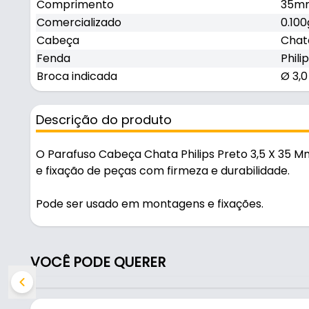
Comprimento
35m
Comercializado
0.100
Cabeça
Chat
Fenda
Phili
Broca indicada
Ø 3,
Descrição do produto
O Parafuso Cabeça Chata Philips Preto 3,5 X 35 M
e fixação de peças com firmeza e durabilidade.
Pode ser usado em montagens e fixações.
Fabricado em Aço na cor preto oxidado, é resistent
VOCÊ PODE QUERER
Características:
- Marca: Mark
- Material: Aço