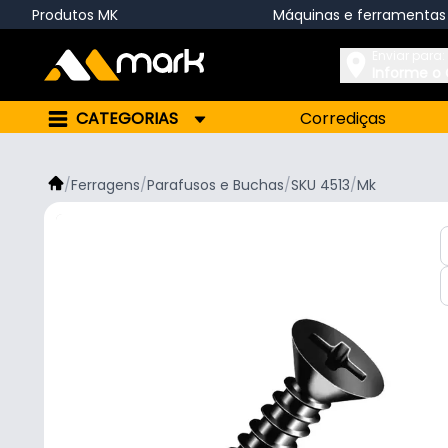
Produtos MK
Máquinas e ferramentas
Enviar para:
Informe o
CATEGORIAS
Corrediças
/
Ferragens
/
Parafusos e Buchas
/
SKU 4513
/
Mk