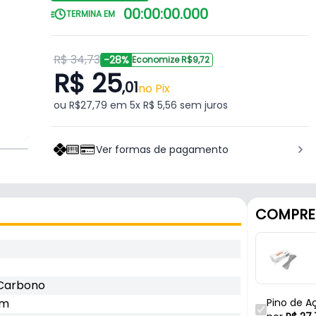
00
:
00
:
00
.
000
TERMINA EM
R$ 34,73
-28%
Economize R$9,72
R$ 25
,01
no Pix
ou R$27,79 em 5x R$ 5,56 sem juros
Ver formas de pagamento
COMPRE
Carbono
Mm
Pino de A