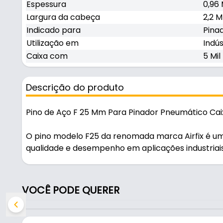
Espessura
0,96
Largura da cabeça
2,2 
Indicado para
Pina
Utilização em
Indús
Caixa com
5 Mil
Descrição do produto
Pino de Aço F 25 Mm Para Pinador Pneumático Caixa
O pino modelo F25 da renomada marca Airfix é um
qualidade e desempenho em aplicações industriai
industriais, a Airfix entrega com este modelo prec
mm, largura da cabeça de 2,2 mm e espessura de 
garantir uma fixação robusta e eficiente em diver
VOCÊ PODE QUERER
para pinadores pneumáticos, o pino F 25 se des
como em estruturas de estofados, montagem de mó
amplamente utilizado na fabricação de esquadrias 