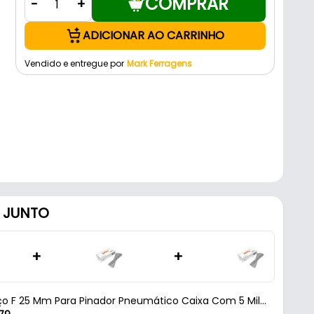
COMPRAR
-
+
ADICIONAR AO CARRINHO
Vendido e entregue por
Mark Ferragens
 JUNTO
+
+
ço F 25 Mm Para Pinador Pneumático Caixa Com 5 Mil