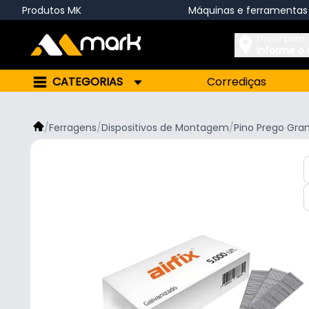
Produtos MK
Máquinas e ferramentas
Enviar para:
Informe o
CATEGORIAS
Corrediças
/
Ferragens
/
Dispositivos de Montagem
/
Pino Prego Gr