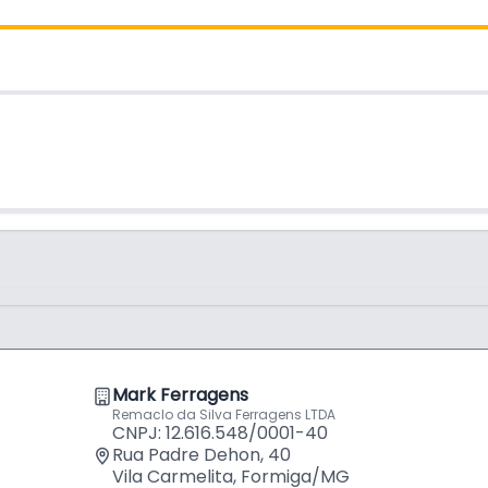
ongevidade dos produtos.
Pino de A
Mil Pinos F
por
R$
61,
Pino de A
Mil Pinos F
por
R$
70,
a eficiência e rapidez em processos
para quem busca otimizar a produtividade
Mark Ferragens
Remaclo da Silva Ferragens LTDA
CNPJ: 12.616.548/0001-40
Rua Padre Dehon, 40
Vila Carmelita, Formiga/MG