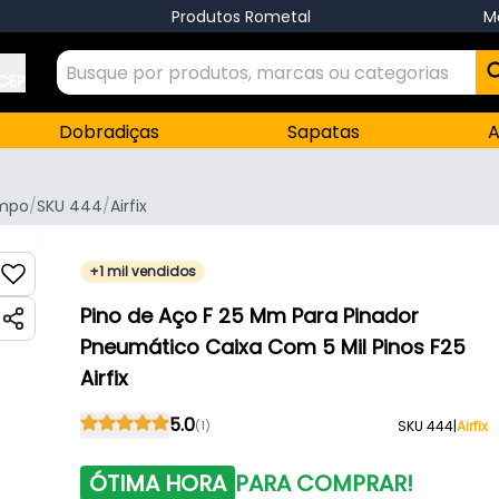
Produtos Rometal
M
 CEP
Dobradiças
Sapatas
A
ampo
/
SKU 444
/
Airfix
+1 mil vendidos
Pino de Aço F 25 Mm Para Pinador
Pneumático Caixa Com 5 Mil Pinos F25
Airfix
5.0
(1)
SKU 444
|
Airfix
ÓTIMA HORA
PARA COMPRAR!