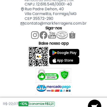
Remaclo da Silva Ferragens LTDA
CNPJ: 12.616.548/0001-40
Rua Padre Dehon, 40
Vila Carmelita, Formiga/MG
CEP 35572-290
contato@markferragens.com.br
Siga-nos
Baixe nosso app
Google Play
App Store
R$ 22,07
Copyright © 2026 Mark Ferragens. Todos os direitos reservados.
-10%
Economize R$2,21