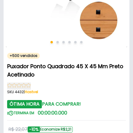
+500 vendidos
Puxador Ponto Quadrado 45 X 45 Mm Preto
Acetinado
SKU 4432
|
Hastvel
ÓTIMA HORA
PARA COMPRAR!
00
:
00
:
00
.
000
TERMINA EM
R$ 22,07
-10%
Economize R$2,21