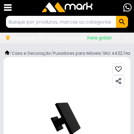
Informe seu CEP, você pode ganhar
frete grátis!
/
Casa e Decoração
/
Puxadores para Móveis
/
SKU 4432
/
Hast