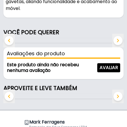
gavetas, aliando funcionalidade e acabamento ao
móvel.
Pode ser usado em móveis e armários.
VOCÊ PODE QUERER
Fabricado em Zamac, é resistente e durável no uso
diário.
Avaliações do produto
Características:
- Marca: Hastvel
Este produto ainda não recebeu
AVALIAR
- Modelo: Ponto
nenhuma avaliação
- Material: Zamac
- Cor: Preto Acetinado
APROVEITE E LEVE TAMBÉM
- Largura: 45 x 45 mm
- Altura: 20 mm
- Dimensões: 45 X 45 mm
Mark Ferragens