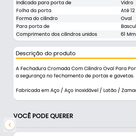
Indicada para porta de
Vidro
Folha da porta
Até 1
Forma do cilindro
Oval
Para porta de
Bascu
Comprimento dos cilindros unidos
61 Mm
Descrição do produto
A Fechadura Cromada Com Cilindro Oval Para Por
a segurança no fechamento de portas e gavetas.
Fabricada em Aço / Aço Inoxidável / Latão / Za
resistente e durável no uso diário.
Características:
VOCÊ PODE QUERER
- Marca: Stam
- Modelo: 2001
- Material: Aço / Aço Inoxidável / Latão / Zamac 5