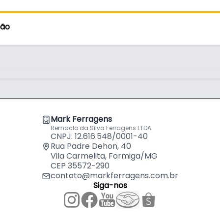
Fechadura
Porta Res
por
R$
101
ção
Fechadura
Porta Res
por
R$
138
Fechadura
Residenci
por
R$
132
Mark Ferragens
Remaclo da Silva Ferragens LTDA
Fechadura
CNPJ: 12.616.548/0001-40
90° Grau
por
R$
18,
Rua Padre Dehon, 40
Vila Carmelita, Formiga/MG
CEP 35572-290
Fechadura
contato@markferragens.com.br
Portões E
por
R$
71,
Siga-nos
Fechadura
Mm 813/0
por
R$
51,