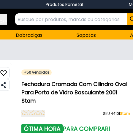
Produtos Rometal
M
 CEP
Dobradiças
Sapatas
A
+50 vendidos
Fechadura Cromada Com Cilindro Oval
Para Porta de Vidro Basculante 2001
Stam
SKU 4410
|
Stam
ÓTIMA HORA
PARA COMPRAR!