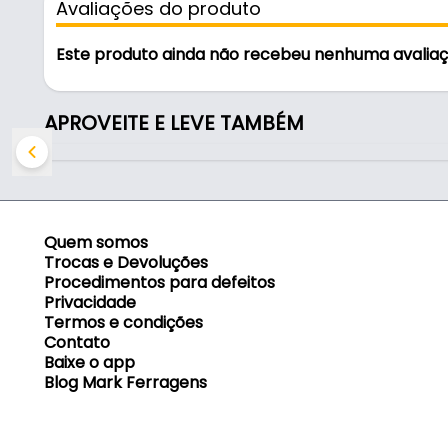
Avaliações do produto
- Acabamento: Cromado
- Indicada para porta de: Vidro
Este produto ainda não recebeu nenhuma avalia
- Folha da porta: Até 12 Mm
- Forma do cilindro: Oval
- Para porta de: Basculante
APROVEITE E LEVE TAMBÉM
- Comprimento dos cilindros unidos: 61 Mm
Conteúdo da Embalagem:
- 01 Máquina - Stam.
Quem somos
- 02 Tambores.
Trocas e Devoluções
- 02 Chaves.
Procedimentos para defeitos
Privacidade
Termos e condições
Contato
Baixe o app
Blog Mark Ferragens