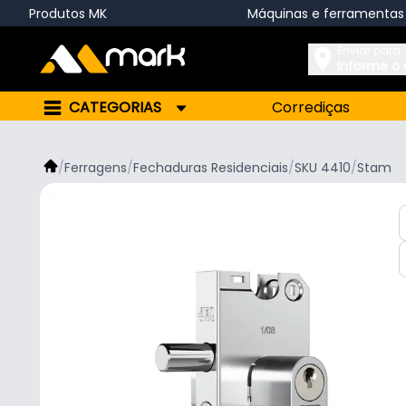
Produtos MK
Máquinas e ferramentas
Enviar para:
Informe o
CATEGORIAS
Corrediças
/
Ferragens
/
Fechaduras Residenciais
/
SKU 4410
/
Stam