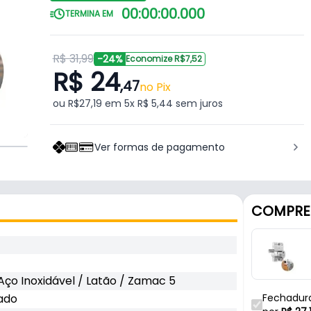
00
:
00
:
00
.
000
TERMINA EM
R$ 31,99
-24%
Economize R$7,52
R$ 24
,47
no Pix
ou R$27,19 em 5x R$ 5,44 sem juros
Ver formas de pagamento
COMPRE
Aço Inoxidável / Latão / Zamac 5
ado
Fechadura