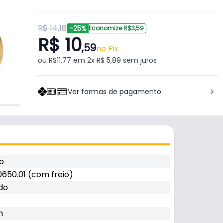
R$ 14,18
-25%
Economize R$3,59
R$ 10
,59
no Pix
ou R$11,77 em 2x R$ 5,89 sem juros
Ver formas de pagamento
o
650.01 (com freio)
do
m