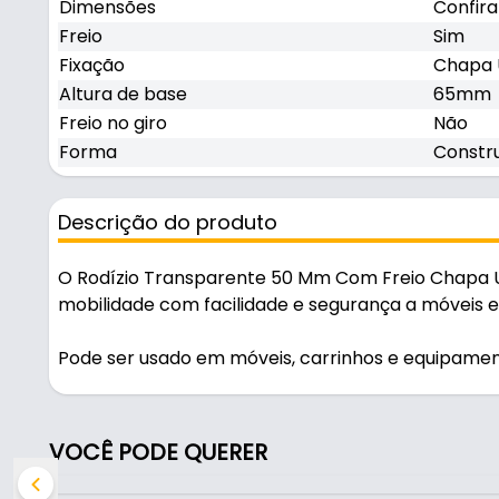
Dimensões
Confir
Freio
Sim
Fixação
Chapa 
Altura de base
65mm
Freio no giro
Não
Forma
Constru
Descrição do produto
O Rodízio Transparente 50 Mm Com Freio Chapa
mobilidade com facilidade e segurança a móveis e
Pode ser usado em móveis, carrinhos e equipamen
Fabricado com acabamento cromado, é resistente e
fixação é feita por chapa u" 16mm.
VOCÊ PODE QUERER
Características: