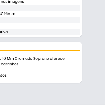
a nas imagens
U" 16mm
tiva
 U 16 Mm Cromado Soprano oferece
 carrinhos.
tos.
 durável no uso diário. Suporta 60 kg. A