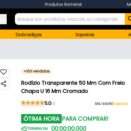
Produtos Rometal
M
 CEP
Dobradiças
Sapatas
A
+100 vendidos
Rodízio Transparente 50 Mm Com Freio
Chapa U 16 Mm Cromado
5.0
(1)
SKU 4406
|
Soprano
ÓTIMA HORA
PARA COMPRAR!
00
:
00
:
00
.
000
TERMINA EM