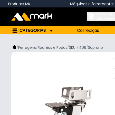
Produtos MK
Máquinas e ferramentas
Enviar para:
Informe o
CATEGORIAS
Corrediças
/
Ferragens
/
Rodízios e Rodas
/
SKU 4406
/
Soprano