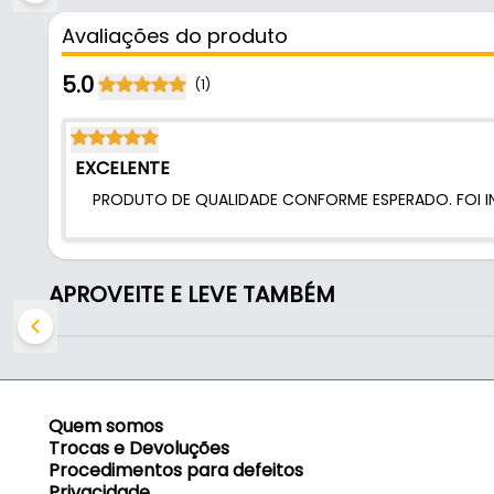
- Marca: Soprano
Avaliações do produto
- Modelo: 06080.0650.01 (com freio)
- Acabamento: Cromado
5.0
(1)
- Capacidade de Carga: 60 kg
- Diâmetro: Ø50mm
- Dimensões: Confira nas imagens
EXCELENTE
- Freio: Sim
PRODUTO DE QUALIDADE CONFORME ESPERADO. FOI I
- Fixação: Chapa U" 16mm
- Altura de base: 65mm
- Freio no giro: Não
- Forma: Construtiva
APROVEITE E LEVE TAMBÉM
Quem somos
Trocas e Devoluções
Procedimentos para defeitos
Privacidade