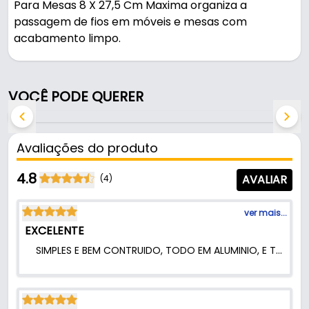
Para Mesas 8 X 27,5 Cm Maxima organiza a
passagem de fios em móveis e mesas com
acabamento limpo.
Pode ser usado em móveis e armários.
VOCÊ PODE QUERER
Fabricado em Alumínio com acabamento
anodizado, é resistente e durável no uso diário.
Avaliações do produto
Características:
- Marca: Maxima
4.8
AVALIAR
(4)
- Modelo: Retangular
- Material: Alumínio
ver mais...
- Acabamento: Anodizado
EXCELENTE
- Altura total: 3 cm
SIMPLES E BEM CONTRUIDO, TODO EM ALUMINIO, E TEM ESPAÇO PARA PASSAR A MÃO SE FOR NECESSÁRIO.
- Comprimento total da aba: 27,5 cm
- Largura total da aba: 8 cm
- Furo no móvel: 68,5 x 264,5 mm