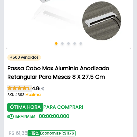
+500 vendidos
Passa Cabo Max Alumínio Anodizado
Retangular Para Mesas 8 X 27,5 Cm
4.8
(4)
SKU 4393
|
Maxima
ÓTIMA HORA
PARA COMPRAR!
00
:
00
:
00
.
000
TERMINA EM
R$ 61,86
-19%
Economize R$11,76