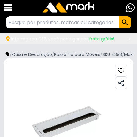
Informe seu CEP, você pode ganhar
frete grátis!
/
Casa e Decoração
/
Passa Fio para Móveis
/
SKU 4393
/
Maxi