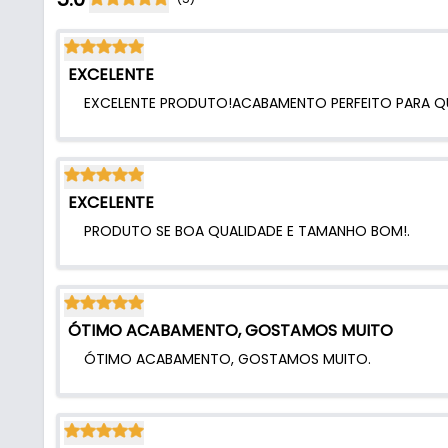
- Altura total: 3 cm
- Comprimento total da aba: 16 cm
- Largura total da aba: 8 cm
EXCELENTE
- Furo no móvel: 68,5 x 148,5 mm
EXCELENTE PRODUTO!ACABAMENTO PERFEITO PARA QU
EXCELENTE
PRODUTO SE BOA QUALIDADE E TAMANHO BOM!.
ÓTIMO ACABAMENTO, GOSTAMOS MUITO
ÓTIMO ACABAMENTO, GOSTAMOS MUITO.