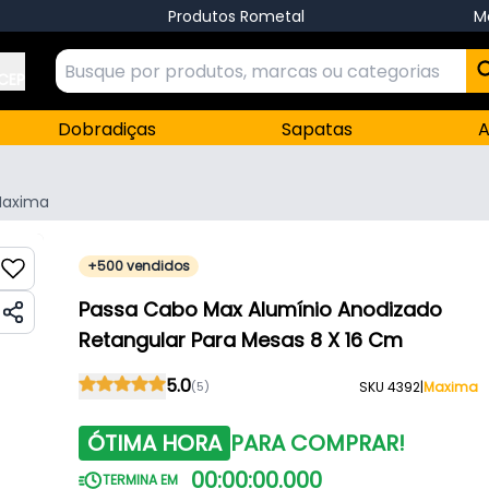
Produtos Rometal
M
 CEP
Dobradiças
Sapatas
A
axima
+500 vendidos
Passa Cabo Max Alumínio Anodizado
Retangular Para Mesas 8 X 16 Cm
5.0
(5)
SKU 4392
|
Maxima
ÓTIMA HORA
PARA COMPRAR!
00
:
00
:
00
.
000
TERMINA EM