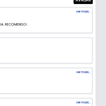
AVALIAR
ver mais...
DA. RECOMENDO!.
ver mais...
ver mais...