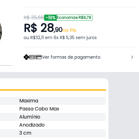
R$ 35,68
-19%
Economize R$6,78
R$ 28
,90
no Pix
ou R$32,11 em 6x R$ 5,35 sem juros
Ver formas de pagamento
Maxima
Passa Cabo Max
Alumínio
Anodizado
3 cm