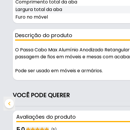
Comprimento total da aba
Largura total da aba
Furo no móvel
Descrição do produto
O Passa Cabo Max Alumínio Anodizado Retangular
passagem de fios em móveis e mesas com acaba
Pode ser usado em móveis e armários.
Fabricado em Alumínio com acabamento anodizado, 
VOCÊ PODE QUERER
Características:
- Marca: Maxima
- Modelo: Passa Cabo Max
Avaliações do produto
- Material: Alumínio
- Acabamento: Anodizado
5.0
(5)