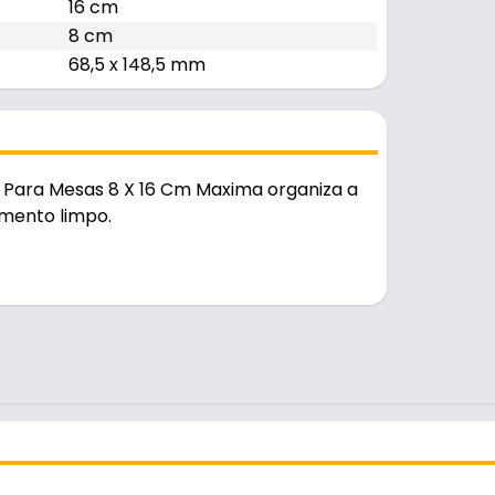
16 cm
8 cm
68,5 x 148,5 mm
 Para Mesas 8 X 16 Cm Maxima organiza a
mento limpo.
é resistente e durável no uso diário.