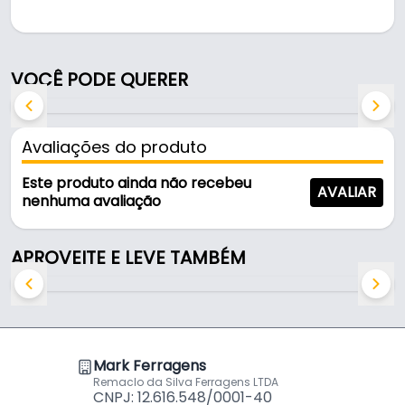
Pode ser usado em closets e cabideiros.
Fabricado em Aluminio com acabamento cromado,
VOCÊ PODE QUERER
é resistente e durável no uso diário.
Características:
Avaliações do produto
- Marca: Rfc
- Modelo: Redondo
Este produto ainda não recebeu
AVALIAR
- Material: Aluminio
nenhuma avaliação
- Acabamento: Cromado
- Dimensões: Ø 1/2" (espessura 1 mm)
APROVEITE E LEVE TAMBÉM
- Formato: Redondo
Mark Ferragens
Remaclo da Silva Ferragens LTDA
CNPJ: 12.616.548/0001-40