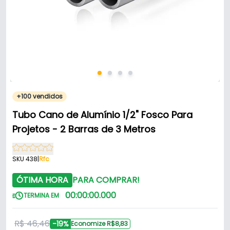
+100 vendidos
Tubo Cano de Alumínio 1/2" Fosco Para
Projetos - 2 Barras de 3 Metros
SKU 438
|
Rfc
ÓTIMA HORA
PARA COMPRAR!
00
:
00
:
00
.
000
TERMINA EM
R$ 46,46
-19%
Economize R$8,83