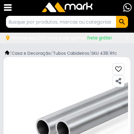
Informe seu CEP, você pode ganhar
frete grátis!
/
Casa e Decoração
/
Tubos Cabideiros
/
SKU 438
/
Rfc