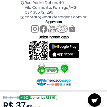
Rua Padre Dehon, 40
Vila Carmelita, Formiga/MG
CEP 35572-290
contato@markferragens.com.br
Siga-nos
Baixe nosso app
Google Play
App Store
R$ 46,46
Copyright © 2026 Mark Ferragens. Todos os direitos reservados.
-19%
Economize R$8,83
R$ 37
Powered by