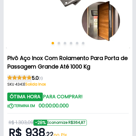
Pivô Aço Inox Com Rolamento Para Porta de
Passagem Grande Até 1000 Kg
5.0
(1)
SKU 4343
|
Solida Inox
ÓTIMA HORA
PARA COMPRAR!
00
:
00
:
00
.
000
TERMINA EM
R$ 1.303,09
-28%
Economize R$364,87
R$ 938
,22
no Pix