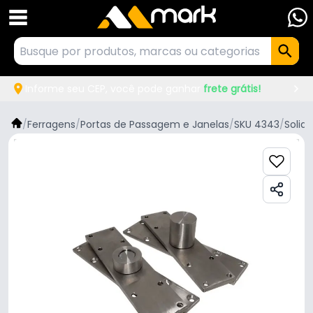
Informe seu CEP, você pode ganhar
frete grátis!
/
Ferragens
/
Portas de Passagem e Janelas
/
SKU 4343
/
Solida