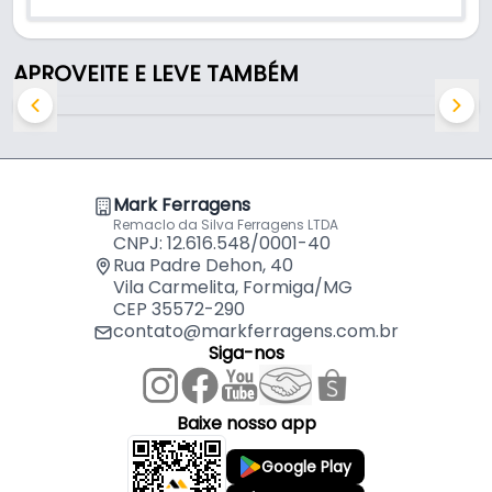
- Altura: 5 cm
- Tipo: Com rolamento (superior e inferior)
- Aplicação: Portas pivotantes de grande porte
APROVEITE E LEVE TAMBÉM
Indicado para:
- Portas pivotantes de grande porte
Mark Ferragens
Remaclo da Silva Ferragens LTDA
CNPJ: 12.616.548/0001-40
Rua Padre Dehon, 40
Vila Carmelita, Formiga/MG
CEP 35572-290
contato@markferragens.com.br
Siga-nos
Baixe nosso app
Google Play