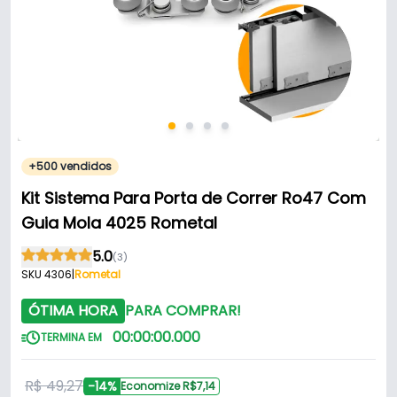
+500 vendidos
Kit Sistema Para Porta de Correr Ro47 Com
Guia Mola 4025 Rometal
5.0
(3)
SKU 4306
|
Rometal
ÓTIMA HORA
PARA COMPRAR!
00
:
00
:
00
.
000
TERMINA EM
R$ 49,27
-14%
Economize R$7,14