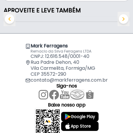
- Material: Aço / Zamac / Polímero
APROVEITE E LEVE TAMBÉM
- Acabamento: Anodizado
- Cor: Prateado & Cinza
- Porta de até: 60 Kg
- Porta com espessura de: 15 a 25 mm
- Altura da porta: Vão do Móvel - 32 mm
Mark Ferragens
- Transpasse indicado entre portas: 20 a 30 mm
Remaclo da Silva Ferragens LTDA
- Diâmetro da roldana do carro deslizante: 32,2 mm
CNPJ: 12.616.548/0001-40
- Acompanha parafusos: Não
Rua Padre Dehon, 40
Vila Carmelita, Formiga/MG
- Diâmetro da roldana da guia: 16 mm
CEP 35572-290
contato@markferragens.com.br
Siga-nos
Baixe nosso app
Google Play
App Store