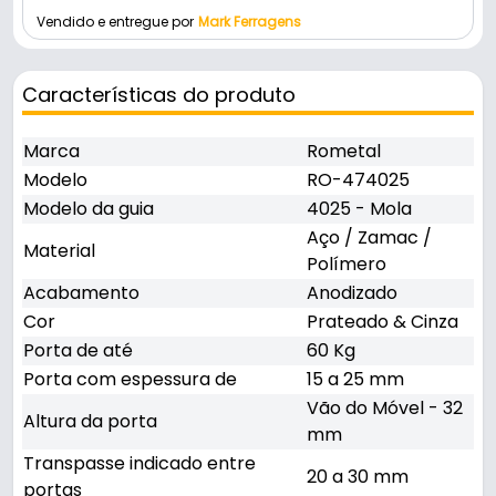
Vendido e entregue por
Mark Ferragens
Características do produto
Marca
Rometal
Modelo
RO-474025
Modelo da guia
4025 - Mola
Aço / Zamac /
Material
Polímero
Acabamento
Anodizado
Cor
Prateado & Cinza
Porta de até
60 Kg
Porta com espessura de
15 a 25 mm
Vão do Móvel - 32
Altura da porta
mm
Transpasse indicado entre
20 a 30 mm
portas