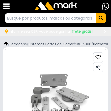
Informe seu CEP, você pode ganhar
frete grátis!
/
Ferragens
/
Sistemas Portas de Correr
/
SKU 4306
/
Rometal