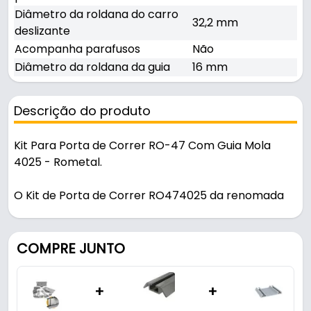
Diâmetro da roldana do carro
32,2 mm
deslizante
Acompanha parafusos
Não
Diâmetro da roldana da guia
16 mm
Descrição do produto
Kit Para Porta de Correr RO-47 Com Guia Mola
4025 - Rometal.
O Kit de Porta de Correr RO474025 da renomada
marca Rometal é a escolha perfeita para quem
busca um sistema deslizante que combine alta
qualidade e desempenho excepcional. Este kit é
COMPRE JUNTO
amplamente utilizado em móveis, proporcionando
um deslizamento incrivelmente suave e silencioso,
+
+
graças ao seu sistema de rolamento revestido de