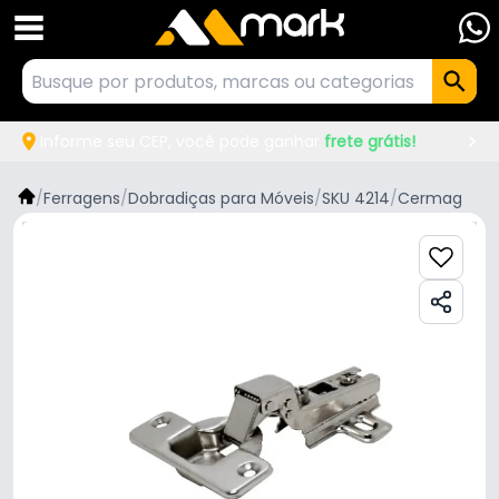
Informe seu CEP, você pode ganhar
frete grátis!
/
Ferragens
/
Dobradiças para Móveis
/
SKU 4214
/
Cermag