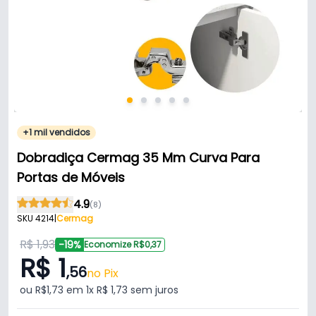
+1 mil vendidos
Dobradiça Cermag 35 Mm Curva Para
Portas de Móveis
4.9
(8)
SKU 4214
|
Cermag
R$ 1,93
-19%
Economize R$0,37
R$ 1
,56
no Pix
ou R$1,73 em 1x R$ 1,73 sem juros