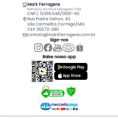
Para o armazenamento adequado manter
Mark Ferragens
estocado na metade inferior desta faixa de
Remaclo da Silva Ferragens LTDA
CNPJ: 12.616.548/0001-40
temperatura
Rua Padre Dehon, 40
Vila Carmelita, Formiga/MG
Características:
CEP 35572-290
- Marca: Fastfix
contato@markferragens.com.br
- Modelo: 10155
Siga-nos
- Largura: 64 mm
- Rolo: 10 Metros
Baixe nosso app
Google Play
App Store