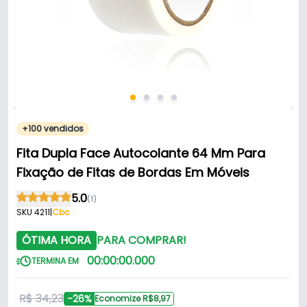
+100 vendidos
Fita Dupla Face Autocolante 64 Mm Para
Fixação de Fitas de Bordas Em Móveis
5.0
(1)
SKU 4211
|
Cbc
ÓTIMA HORA
PARA COMPRAR!
00
:
00
:
00
.
000
TERMINA EM
R$ 34,23
-26%
Economize R$8,97