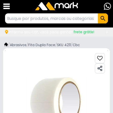
Informe seu CEP, você pode ganhar
frete grátis!
/
Abrasivos
/
Fita Dupla Face
/
SKU 4211
/
Cbc