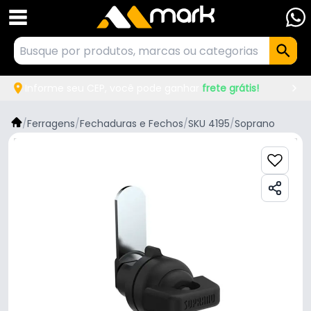
Informe seu CEP, você pode ganhar
frete grátis!
/
Ferragens
/
Fechaduras e Fechos
/
SKU 4195
/
Soprano