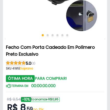
Fecho Com Porta Cadeado Em Polímero
Preto Exclusivo
5.0
(2)
SKU 4195
|
Soprano
ÓTIMA HORA
PARA COMPRAR!
00
:
00
:
00
.
000
TERMINA EM
R$ 9,54
-10%
Economize R$0,95
R$ 8
,59
no Pix