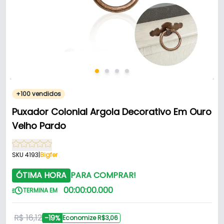
+100 vendidos
Puxador Colonial Argola Decorativo Em Ouro
Velho Pardo
SKU 4193
|
Bigfer
ÓTIMA HORA
PARA COMPRAR!
00
:
00
:
00
.
000
TERMINA EM
R$ 16,12
-19%
Economize R$3,06