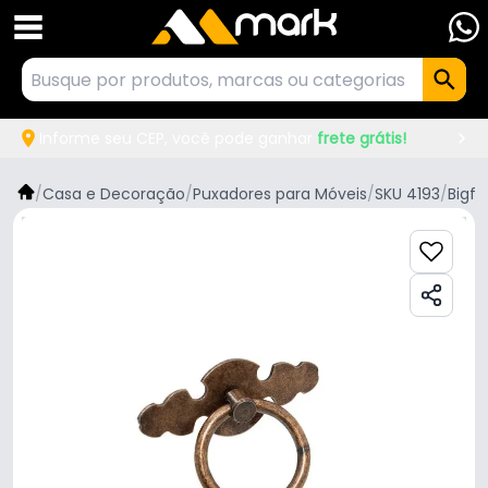
Informe seu CEP, você pode ganhar
frete grátis!
/
Casa e Decoração
/
Puxadores para Móveis
/
SKU 4193
/
Bigfe