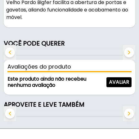
Velho Pardo Bigfer facilita a abertura de portas e
gavetas, aliando funcionalidade e acabamento ao
móvel.
Pode ser usado em móveis e armários.
VOCÊ PODE QUERER
Fabricado em Aço com acabamento ouro velho, é
resistente e durável no uso diário. A fixação é feita
por 1 furo (parafuso não incluso).
Avaliações do produto
Características:
Este produto ainda não recebeu
AVALIAR
- Marca: Bigfer
nenhuma avaliação
- Modelo: Colonial Argola
- Material: Aço
APROVEITE E LEVE TAMBÉM
- Acabamento: Ouro Velho
- Comprimento: 70 mm
- Altura: 28 mm
- Fixação: 1 Furo (parafuso não incluso)
- Tamanho da argola: 40,5 mm