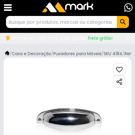
Informe seu CEP, você pode ganhar
frete grátis!
/
Casa e Decoração
/
Puxadores para Móveis
/
SKU 4184
/
Ren