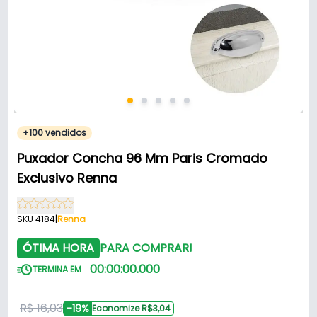
+100 vendidos
Puxador Concha 96 Mm Paris Cromado
Exclusivo Renna
SKU 4184
|
Renna
ÓTIMA HORA
PARA COMPRAR!
00
:
00
:
00
.
000
TERMINA EM
R$ 16,03
-19%
Economize R$3,04