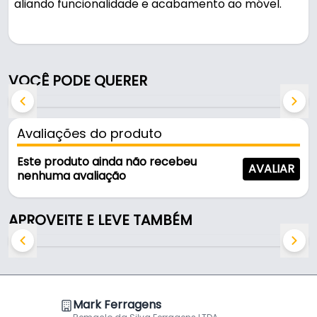
aliando funcionalidade e acabamento ao móvel.
Pode ser usado em móveis e armários.
Fabricado em Zamac com acabamento paris
VOCÊ PODE QUERER
cromado, é resistente e durável no uso diário. A
fixação é feita por 2 furos (parafusos não inclusos).
Avaliações do produto
Características:
- Marca: Renna
Este produto ainda não recebeu
AVALIAR
- Modelo: Puxador Concha
nenhuma avaliação
- Material: Zamac
- Acabamento: Paris Cromado
APROVEITE E LEVE TAMBÉM
- Cor: Paris
- Fixação: 2 Furos (parafusos não inclusos)
- Entre furos: 96 mm
Mark Ferragens