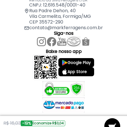
Remaclo da Silva Ferragens LTDA
CNPJ: 12.616.548/0001-40
Rua Padre Dehon, 40
Vila Carmelita, Formiga/MG
CEP 35572-290
contato@markferragens.com.br
Siga-nos
Baixe nosso app
Google Play
App Store
R$ 16,03
Copyright © 2026 Mark Ferragens. Todos os direitos reservados.
-19%
Economize R$3,04