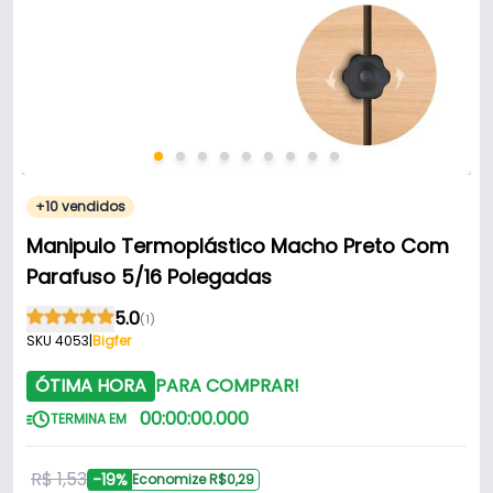
+10 vendidos
Manipulo Termoplástico Macho Preto Com
Parafuso 5/16 Polegadas
5.0
(1)
SKU 4053
|
Bigfer
ÓTIMA HORA
PARA COMPRAR!
00
:
00
:
00
.
000
TERMINA EM
R$ 1,53
-19%
Economize R$0,29