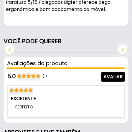
Parafuso 5/16 Polegadas Bigfer oferece pega
ergonômica e bom acabamento ao móvel.
Características:
- Marca: Bigfer
- Modelo: Manipulo Macho
VOCÊ PODE QUERER
- Cor: Preto
- Parafuso: 5/16
- Tamanho do manípulo: Ø 49 mm
Avaliações do produto
- Tamanho do parafuso: 5/16 Polegadas
- Material do manípulo: Termoplástico
5.0
AVALIAR
(1)
- Material do parafuso: Aço Zincado
EXCELENTE
PERFEITO