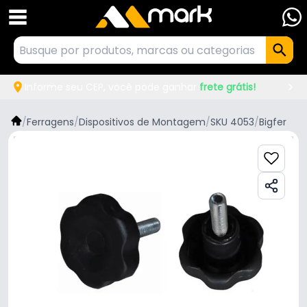
Informe seu CEP, você pode ganhar
frete grátis!
/
Ferragens
/
Dispositivos de Montagem
/
SKU 4053
/
Bigfer