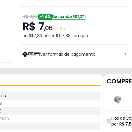
R$ 9,32
-24%
Economize R$2,27
R$ 7
,05
no Pix
ou R$7,83 em 1x R$ 7,83 sem juros
Ver formas de pagamento
COMPRE
hau
S
C
ombo
Fita de B
Rehau
por
R$
7,8
o