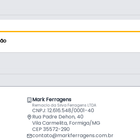
Metros R
por
R$
61,
Fita de B
Metros R
por
R$
77,
ção
Fita de B
Metros
por
R$
65,
Fita de B
Metros R
por
R$
51,
Fita de B
Mark Ferragens
Metros P
por
R$
86,
Remaclo da Silva Ferragens LTDA
CNPJ: 12.616.548/0001-40
Rua Padre Dehon, 40
Vila Carmelita, Formiga/MG
Fita de B
CEP 35572-290
Rehau
por
R$
27,
contato@markferragens.com.br