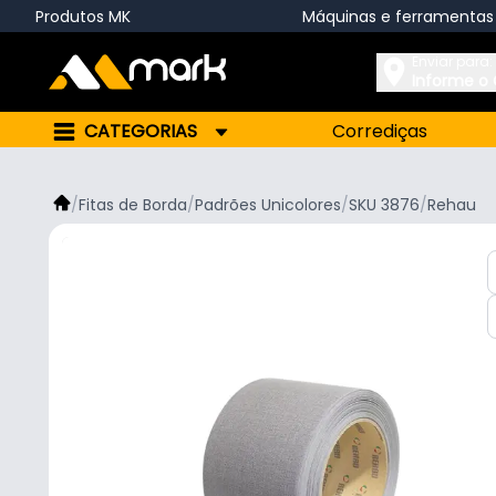
Produtos MK
Máquinas e ferramentas
Enviar para:
Informe o
CATEGORIAS
Corrediças
/
Fitas de Borda
/
Padrões Unicolores
/
SKU 3876
/
Rehau