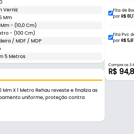
0
 Verniz
Fita de B
Metros R
por
R$
81,1
45 Mm
 Mm - (10,0 Cm)
etro - (100 Cm)
Fita Pvc 
eira / MDF / MDP
por
R$
5,8
o
m 5 Metros
Fita de B
Metros R
por
R$
148
Compre os 3 i
R$ 94,
Fita de B
Metros R
por
R$
23,
0 Mm X 1 Metro Rehau reveste e finaliza as
bamento uniforme, proteção contra
Fita de B
Metros R
por
R$
25,
Fita de B
tente e durável no uso diário.