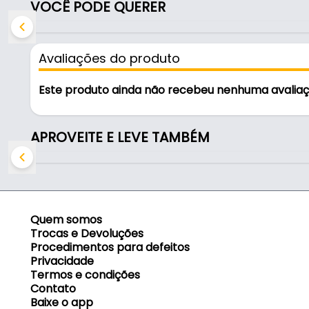
VOCÊ PODE QUERER
Características:
- Marca: Rehau
Avaliações do produto
- Modelo: 412S
- Material: PVC
Este produto ainda não recebeu nenhuma avalia
- Acabamento: Piombo
- Cor: Lino
- Textura: P140
APROVEITE E LEVE TAMBÉM
- Verniz: Sem Verniz
- Espessura da fita: 0,45 Mm
- Largura da fita: 100 Mm - (10,0 Cm)
- Comprimento da fita: 1 Metro - (100 Cm)
- Aplicação: Madeira / MDF / MDP
Quem somos
- Autocolante: Não
Trocas e Devoluções
- Comercialização: 5 Em 5 Metros
Procedimentos para defeitos
Privacidade
Termos e condições
Indicado para:
Contato
- Madeira
Baixe o app