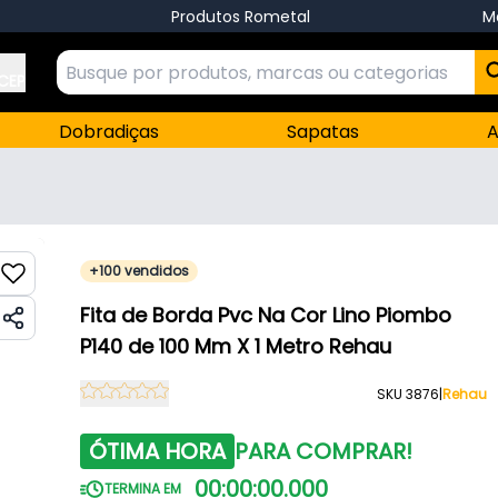
Produtos Rometal
M
 CEP
Dobradiças
Sapatas
A
+100 vendidos
Fita de Borda Pvc Na Cor Lino Piombo
P140 de 100 Mm X 1 Metro Rehau
SKU 3876
|
Rehau
ÓTIMA HORA
PARA COMPRAR!
00
:
00
:
00
.
000
TERMINA EM