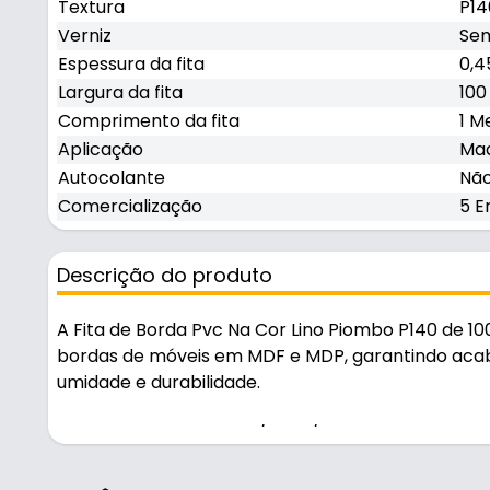
Textura
P14
Verniz
Sem
Espessura da fita
0,
Largura da fita
100
Comprimento da fita
1 M
Aplicação
Mad
Autocolante
Nã
Comercialização
5 E
Descrição do produto
A Fita de Borda Pvc Na Cor Lino Piombo P140 de 10
bordas de móveis em MDF e MDP, garantindo aca
umidade e durabilidade.
Indicado para madeira / mdf / mdp.
Fabricada em PVC com acabamento piombo, é resis