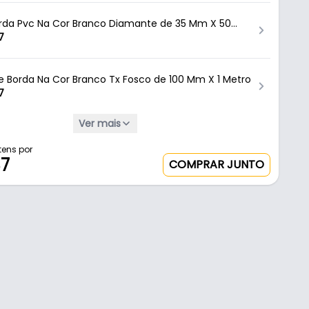
orda Pvc Na Cor Branco Diamante de 35 Mm X 50
ehau
7
de Borda Na Cor Branco Tx Fosco de 100 Mm X 1 Metro
7
Ver mais
orda Pvc Na Cor Branco Tx Fosco de 19 Mm X 300
ehau
,37
tens por
87
COMPRAR JUNTO
orda Pvc Na Cor Branco Tx Fosco de 19 Mm X 50
ehau
46
orda Pvc Na Cor Branco Tx Fosco de 22 Mm X 50
ehau
13
orda Pvc Na Cor Branco Tx Fosco de 35 Mm X 50