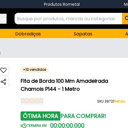
Produtos Rometal
M
 CEP
Dobradiças
Sapatas
A
u
+10 vendidos
Fita de Borda 100 Mm Amadeirada
Chamois P144 - 1 Metro
SKU 3872
|
Rehau
ÓTIMA HORA
PARA COMPRAR!
00
:
00
:
00
.
000
TERMINA EM