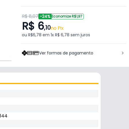
R$ 8,07
-24%
Economize R$1,97
R$ 6
,10
no Pix
ou R$6,78 em 1x R$ 6,78 sem juros
Ver formas de pagamento
144