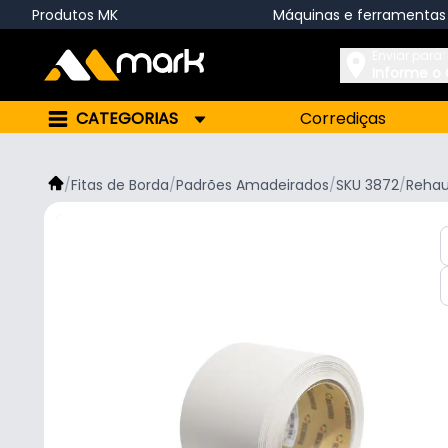
Produtos MK
Máquinas e ferramentas
Enviar para:
Informe o
CATEGORIAS
Corrediças
/
Fitas de Borda
/
Padrões Amadeirados
/
SKU 3872
/
Reha