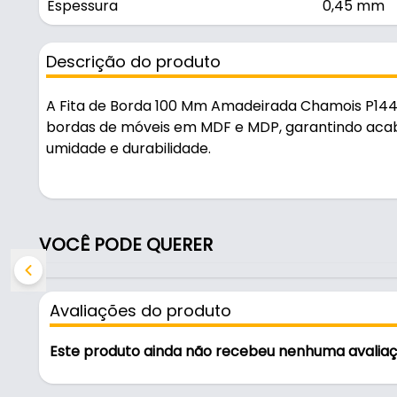
Espessura
0,45 mm
Descrição do produto
A Fita de Borda 100 Mm Amadeirada Chamois P144 -
bordas de móveis em MDF e MDP, garantindo aca
umidade e durabilidade.
Fabricada em PVC, é resistente e durável no uso di
Características:
VOCÊ PODE QUERER
- Marca: Rehau
- Modelo: 69544
- Material: PVC
Avaliações do produto
- Cor: Chamois P144
- Largura: 100 mm
Este produto ainda não recebeu nenhuma avalia
- Espessura: 0,45 mm