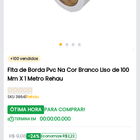
+100 vendidos
Fita de Borda Pvc Na Cor Branco Liso de 100
Mm X 1 Metro Rehau
SKU 3864
|
Rehau
ÓTIMA HORA
PARA COMPRAR!
00
:
00
:
00
.
000
TERMINA EM
R$ 9,08
-24%
Economize R$2,22