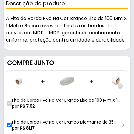
Descrição do produto
A Fita de Borda Pvc Na Cor Branco Liso de 100 Mm X
1 Metro Rehau reveste e finaliza as bordas de
móveis em MDF e MDP, garantindo acabamento
uniforme, proteção contra umidade e durabilidade.
Indicado para madeira / mdf / mdp.
COMPRE JUNTO
Fabricada em PVC com acabamento liso, é
resistente e durável no uso diário.
+
+
Características:
- Marca: Rehau
Fita de Borda Pvc Na Cor Branco Liso de 100 Mm X 1
- Modelo: 13449
Metro Rehau
por
R$
7,62
- Material: PVC
- Acabamento: Liso
Fita de Borda Pvc Na Cor Branco Diamante de 35
- Cor: Branco
Mm X 50 Metros Rehau
por
R$
81,17
- Espessura da fita: 0,45 Mm