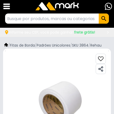
Informe seu CEP, você pode ganhar
frete grátis!
/
Fitas de Borda
/
Padrões Unicolores
/
SKU 3864
/
Rehau