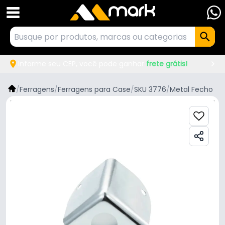
Informe seu CEP, você pode ganhar
frete grátis!
/
Ferragens
/
Ferragens para Case
/
SKU 3776
/
Metal Fecho