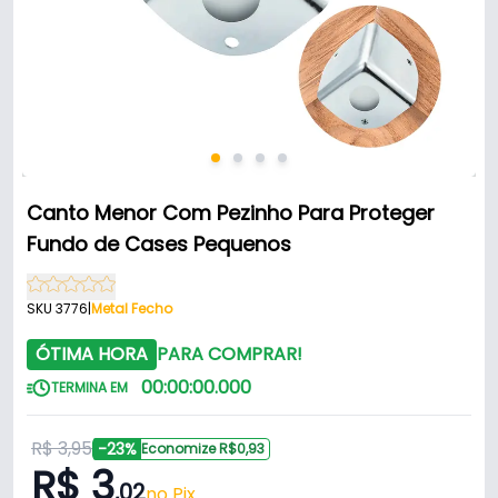
Canto Menor Com Pezinho Para Proteger
Fundo de Cases Pequenos
SKU 3776
|
Metal Fecho
ÓTIMA HORA
PARA COMPRAR!
00
:
00
:
00
.
000
TERMINA EM
R$ 3,95
-23%
Economize R$0,93
R$ 3
,02
no Pix