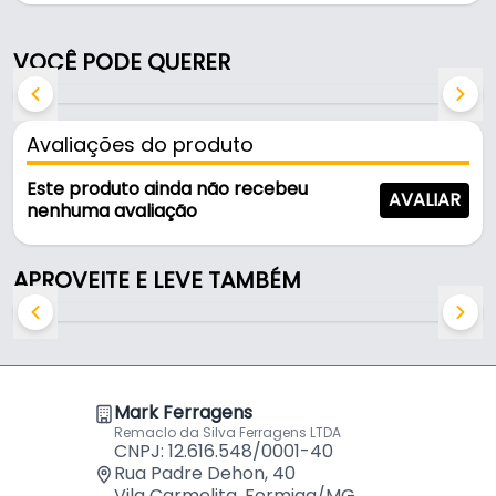
zincado azulado, é resistente e durável no uso
diário.
VOCÊ PODE QUERER
Características:
- Marca: Metal Fecho
Avaliações do produto
- Modelo: Canto Menor Case
- Material: Aço Carbono
Este produto ainda não recebeu
AVALIAR
- Acabamento: Zincado Azulado
nenhuma avaliação
- Furos de fixação: Ø 4,5 mm
- Altura máxima: 37,5 mm
APROVEITE E LEVE TAMBÉM
Mark Ferragens
Remaclo da Silva Ferragens LTDA
CNPJ: 12.616.548/0001-40
Rua Padre Dehon, 40
Vila Carmelita, Formiga/MG