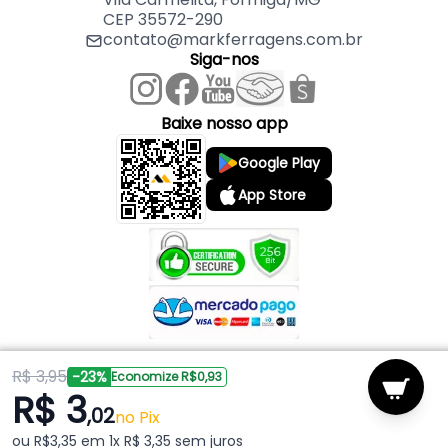
CEP 35572-290
contato@markferragens.com.br
Siga-nos
Baixe nosso app
Google Play
App Store
R$ 3,95
Copyright © 2026 Mark Ferragens. Todos os direitos reservados.
-23%
Economize R$0,93
R$ 3
,02
Powered by
no Pix
ou R$3,35 em 1x R$ 3,35 sem juros