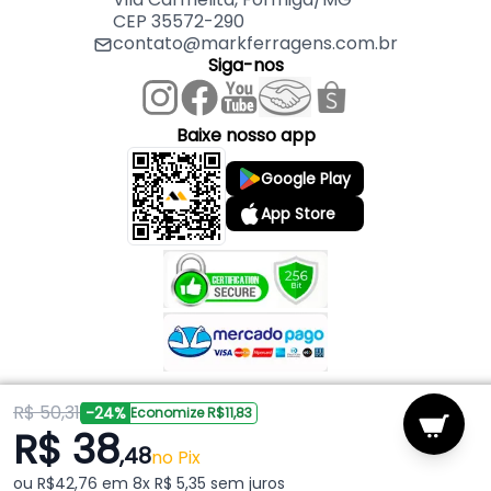
CEP 35572-290
contato@markferragens.com.br
Siga-nos
Baixe nosso app
Google Play
App Store
R$ 50,31
Copyright © 2026 Mark Ferragens. Todos os direitos reservados.
-24%
Economize R$11,83
R$ 38
,48
Powered by
no Pix
ou R$42,76 em 8x R$ 5,35 sem juros