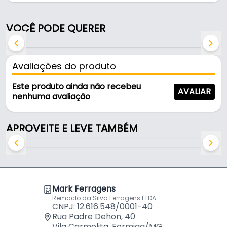
zincado azulado, é resistente e durável no uso
diário.
VOCÊ PODE QUERER
Características:
- Marca: Metal Fecho
Avaliações do produto
- Modelo: Fecho Mariposa Médio
- Material: Aço Carbono
Este produto ainda não recebeu
AVALIAR
- Acabamento: Zincado Azulado
nenhuma avaliação
- Furos de fixação: Ø 5 mm
- Altura máxima: 19 mm
APROVEITE E LEVE TAMBÉM
Mark Ferragens
Remaclo da Silva Ferragens LTDA
CNPJ: 12.616.548/0001-40
Rua Padre Dehon, 40
Vila Carmelita, Formiga/MG