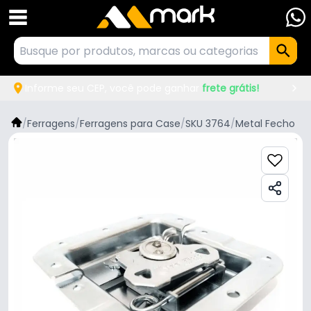
Informe seu CEP, você pode ganhar
frete grátis!
/
Ferragens
/
Ferragens para Case
/
SKU 3764
/
Metal Fecho