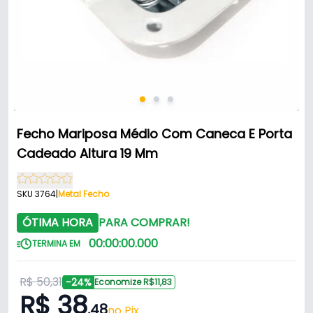
Fecho Mariposa Médio Com Caneca E Porta
Cadeado Altura 19 Mm
SKU 3764
|
Metal Fecho
ÓTIMA HORA
PARA COMPRAR!
00
:
00
:
00
.
000
TERMINA EM
R$ 50,31
-24%
Economize R$11,83
R$ 38
,48
no Pix