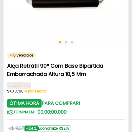
+10 vendidos
Alça Retrátil 90° Com Base Bipartida
Emborrachada Altura 10,5 Mm
SKU 3760
|
Metal Fecho
ÓTIMA HORA
PARA COMPRAR!
00
:
00
:
00
.
000
TERMINA EM
R$ 9,27
-24%
Economize R$2,18