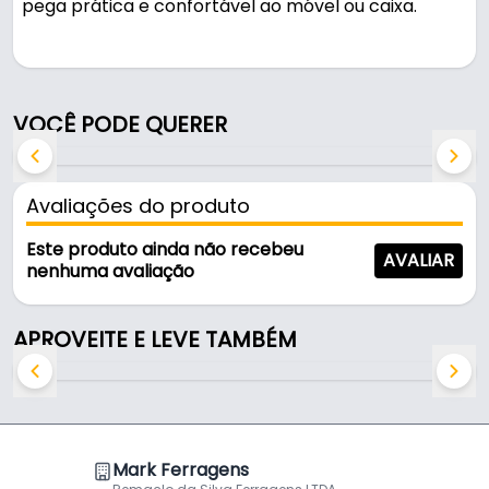
pega prática e confortável ao móvel ou caixa.
Fabricada em Aço Carbono com acabamento
bicromatizado, é resistente e durável no uso diário.
VOCÊ PODE QUERER
Características:
- Marca: Metal Fecho
- Modelo: Alça Retrátil
Avaliações do produto
- Material: Aço Carbono
- Acabamento: Bicromatizado
Este produto ainda não recebeu
AVALIAR
- Furos de fixação: Ø 4,5 mm
nenhuma avaliação
- Altura máxima: 10,5 mm
- Pintura époxi: Zincado Azulado
APROVEITE E LEVE TAMBÉM
Mark Ferragens