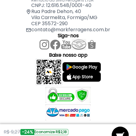
Remaclo da Silva Ferragens LTDA
CNPJ: 12.616.548/0001-40
Rua Padre Dehon, 40
Vila Carmelita, Formiga/MG
CEP 35572-290
contato@markferragens.com.br
Siga-nos
Baixe nosso app
Google Play
App Store
R$ 9,27
Copyright © 2026 Mark Ferragens. Todos os direitos reservados.
-24%
Economize R$2,18