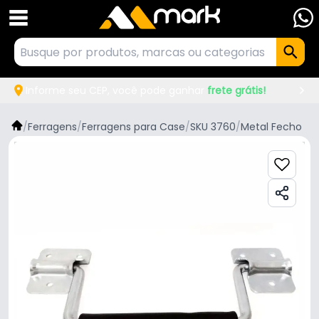
Informe seu CEP, você pode ganhar
frete grátis!
/
Ferragens
/
Ferragens para Case
/
SKU 3760
/
Metal Fecho