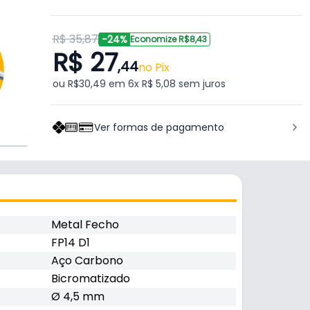
R$ 35,87
-24%
Economize R$8,43
R$ 27
,44
no Pix
ou R$30,49 em 6x R$ 5,08 sem juros
Ver formas de pagamento
Metal Fecho
FP14 D1
Aço Carbono
Bicromatizado
Ø 4,5 mm