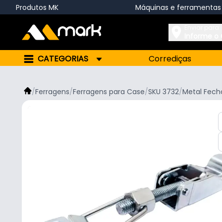
Produtos MK
Máquinas e ferramentas
Enviar para:
Informe o
CATEGORIAS
Corrediças
/
Ferragens
/
Ferragens para Case
/
SKU 3732
/
Metal Fech