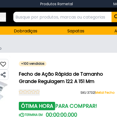
Produtos Rometal
M
 CEP
Dobradiças
Sapatas
A
o
+100 vendidos
Fecho de Ação Rápida de Tamanho
Grande Regulagem 122 A 151 Mm
SKU 3732
|
Metal Fecho
ÓTIMA HORA
PARA COMPRAR!
00
:
00
:
00
.
000
TERMINA EM