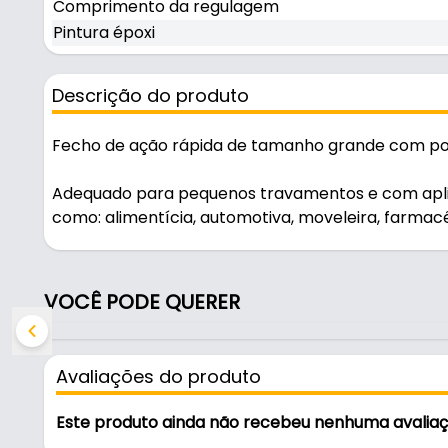
Comprimento da regulagem
Pintura époxi
Descrição do produto
Fecho de ação rápida de tamanho grande com po
Adequado para pequenos travamentos e com aplic
como: alimentícia, automotiva, moveleira, farmacê
Características:
- Marca: Metal Fecho
VOCÊ PODE QUERER
- Modelo: FP14 D1
- Material: Aço Carbono
- Acabamento: Bicromatizado
Avaliações do produto
- Furos de fixação: Ø 4,5 mm
- Comprimento da regulagem: 122 a 151 mm
Este produto ainda não recebeu nenhuma avalia
- Pintura époxi: Zincado Azulado