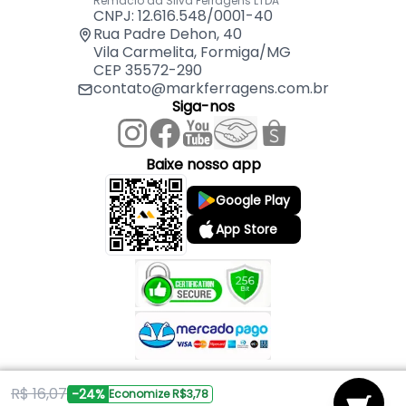
Remaclo da Silva Ferragens LTDA
CNPJ: 12.616.548/0001-40
Rua Padre Dehon, 40
Vila Carmelita, Formiga/MG
CEP 35572-290
contato@markferragens.com.br
Siga-nos
Baixe nosso app
Google Play
App Store
R$ 16,07
Copyright © 2026 Mark Ferragens. Todos os direitos reservados.
-24%
Economize R$3,78