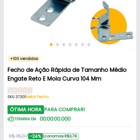
+100 vendidos
Fecho de Ação Rápida de Tamanho Médio
Engate Reto E Mola Curva 104 Mm
SKU 3730
|
Metal Fecho
ÓTIMA HORA
PARA COMPRAR!
00
:
00
:
00
.
000
TERMINA EM
R$ 16,07
-24%
Economize R$3,78