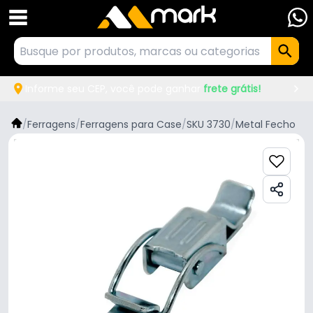
Informe seu CEP, você pode ganhar
frete grátis!
/
Ferragens
/
Ferragens para Case
/
SKU 3730
/
Metal Fecho