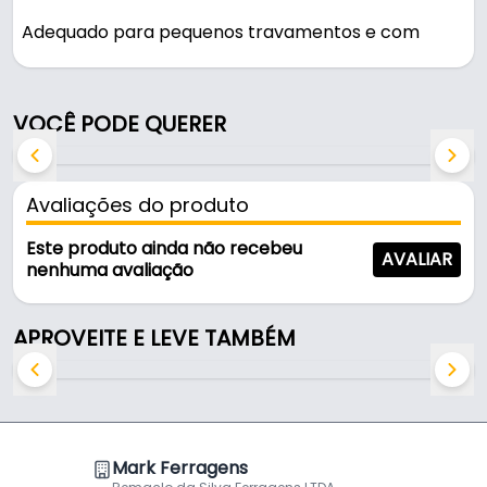
Adequado para pequenos travamentos e com
aplicações em diversas áreas industriais como:
alimentícia, automotiva, moveleira, farmacêutica,
etc.
VOCÊ PODE QUERER
Características:
- Marca: Metal Fecho
Avaliações do produto
- Modelo: FP12 A1
- Material: Aço Carbono
Este produto ainda não recebeu
AVALIAR
- Acabamento: Bicromatizado
nenhuma avaliação
- Furos de fixação: Ø 4,5 mm
- Comprimento total: 104 mm
APROVEITE E LEVE TAMBÉM
- Pintura époxi: Zincado Azulado
Mark Ferragens