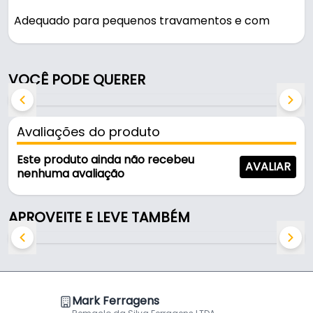
Adequado para pequenos travamentos e com
aplicações em diversas áreas industriais como:
alimentícia, automotiva, moveleira, farmacêutica,
etc.
VOCÊ PODE QUERER
Características:
- Marca: Metal Fecho
Avaliações do produto
- Modelo: FP802 D4
- Material: Aço Carbono
Este produto ainda não recebeu
AVALIAR
- Acabamento: Bicromatizado
nenhuma avaliação
- Comprimento: 135 mm
- Furos de fixação: Ø 4,5mm
APROVEITE E LEVE TAMBÉM
- Pintura époxi: Zincado Azulado
Mark Ferragens