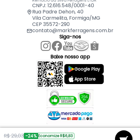
Remaclo da Silva Ferragens LTDA
CNPJ: 12.616.548/0001-40
Rua Padre Dehon, 40
Vila Carmelita, Formiga/MG
CEP 35572-290
contato@markferragens.com.br
Siga-nos
Baixe nosso app
Google Play
App Store
R$ 29,03
Copyright © 2026 Mark Ferragens. Todos os direitos reservados.
-24%
Economize R$6,83