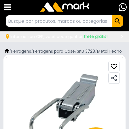
Informe seu CEP, você pode ganhar
frete grátis!
/
Ferragens
/
Ferragens para Case
/
SKU 3728
/
Metal Fecho