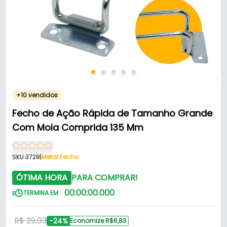
+10 vendidos
Fecho de Ação Rápida de Tamanho Grande
Com Mola Comprida 135 Mm
SKU 3728
|
Metal Fecho
ÓTIMA HORA
PARA COMPRAR!
00
:
00
:
00
.
000
TERMINA EM
R$ 29,03
-24%
Economize R$6,83