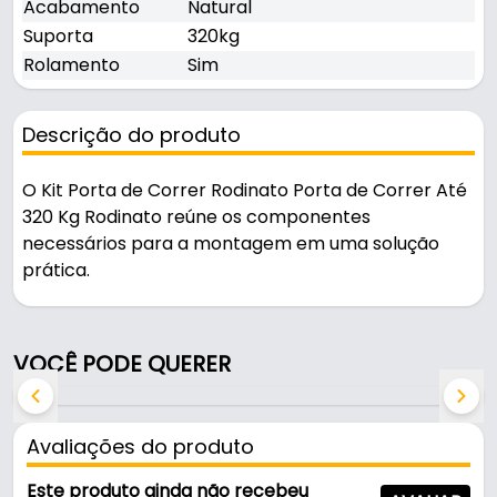
Acabamento
Natural
Suporta
320kg
Rolamento
Sim
Descrição do produto
O Kit Porta de Correr Rodinato Porta de Correr Até
320 Kg Rodinato reúne os componentes
necessários para a montagem em uma solução
prática.
Pode ser usado em portas e janelas.
VOCÊ PODE QUERER
Fabricado com acabamento natural, é resistente e
durável no uso diário.
Avaliações do produto
Características:
- Marca: Rodinato
Este produto ainda não recebeu