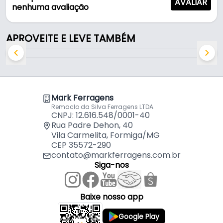
AVALIAR
- Modelo: Roldanas Pesado 320kg
nenhuma avaliação
- Acabamento: Natural
- Suporta: 320kg
APROVEITE E LEVE TAMBÉM
- Rolamento: Sim
Mark Ferragens
Remaclo da Silva Ferragens LTDA
CNPJ: 12.616.548/0001-40
Rua Padre Dehon, 40
Vila Carmelita, Formiga/MG
CEP 35572-290
contato@markferragens.com.br
Siga-nos
Baixe nosso app
Google Play