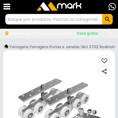
Informe seu CEP, você pode ganhar
frete grátis!
/
Ferragens
/
Ferragens Portas e Janelas
/
SKU 3703
/
Rodinato