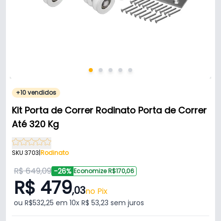
+10 vendidos
Kit Porta de Correr Rodinato Porta de Correr
Até 320 Kg
SKU 3703
|
Rodinato
R$ 649,09
-26%
Economize R$170,06
R$ 479
,03
no Pix
ou R$532,25 em 10x R$ 53,23 sem juros