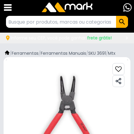
Informe seu CEP, você pode ganhar
frete grátis!
/
Ferramentas
/
Ferramentas Manuais
/
SKU 3691
/
Mtx