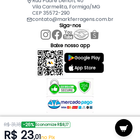
Rua Padre Dehon, 40
Vila Carmelita, Formiga/MG
CEP 35572-290
contato@markferragens.com.br
Siga-nos
Baixe nosso app
Google Play
App Store
R$ 31,18
Copyright © 2026 Mark Ferragens. Todos os direitos reservados.
-26%
Economize R$8,17
R$ 23
,01
Powered by
no Pix