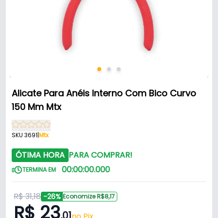
Alicate Para Anéis Interno Com Bico Curvo
150 Mm Mtx
SKU 3691
|
Mtx
ÓTIMA HORA
PARA COMPRAR!
00
:
00
:
00
.
000
TERMINA EM
R$ 31,18
-26%
Economize R$8,17
R$ 23
,01
no Pix