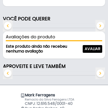
Indicado para corte, aperto e dobra em trabalhos
manuais, é uma solução prática para uso em
oficinas, obras e manutenção.
VOCÊ PODE QUERER
Fabricado em Aço, é resistente e durável no uso
diário.
Avaliações do produto
Características:
Este produto ainda não recebeu
AVALIAR
- Marca: Mtx
nenhuma avaliação
- Modelo: Alicate Bico Curvo
- Material: Aço
APROVEITE E LEVE TAMBÉM
- Tamanho total: 150mm
- Aplicação: Corte, aperto e dobra em trabalhos
manuais
Indicado para:
Mark Ferragens
- Corte, aperto e dobra em trabalhos manuais
Remaclo da Silva Ferragens LTDA
CNPJ: 12.616.548/0001-40