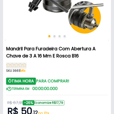
Mandril Para Furadeira Com Abertura A
Chave de 3 A 16 Mm E Rosca B16
SKU 3661
|
Mtx
ÓTIMA HORA
PARA COMPRAR!
00
:
00
:
00
.
000
TERMINA EM
R$ 67,91
-26%
Economize R$17,79
R$ 50
,12
no Pix