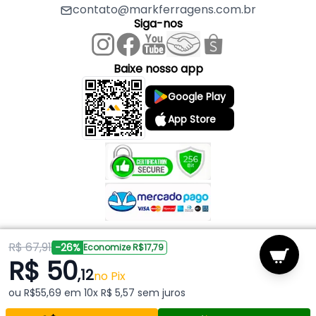
contato@markferragens.com.br
Siga-nos
Baixe nosso app
Google Play
App Store
R$ 67,91
Copyright © 2026 Mark Ferragens. Todos os direitos reservados.
-26%
Economize R$17,79
R$ 50
,12
Powered by
no Pix
ou R$55,69 em 10x R$ 5,57 sem juros