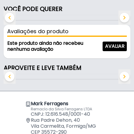
Fabricado com acabamento aço, é resistente e
VOCÊ PODE QUERER
durável no uso diário.
Características:
Avaliações do produto
- Marca: Mtx
- Acabamento: Aço
Este produto ainda não recebeu
AVALIAR
- Rosca: B16
nenhuma avaliação
- Chave de: 3 a 16 mm
- Abertura de encaixe: 3 a 16 mm
APROVEITE E LEVE TAMBÉM
Indicado para furadeiras manuais e máquinas
estacionárias pesadas/industriais, desde que
respeitem o tipo de encaixe e capacidade do
mandril. Sempre apertar os três furos do mandril
Mark Ferragens
para fixar a broca corretamente e evitar o
Remaclo da Silva Ferragens LTDA
desgaste da peça. Conta com coroa dentada
CNPJ: 12.616.548/0001-40
reforçada para facilitar a abertura e o fechamento
Rua Padre Dehon, 40
Vila Carmelita, Formiga/MG
das castanhas.
CEP 35572-290