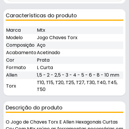
Características do produto
Marca
Mtx
Modelo
Jogo Chaves Torx
Composição
Aço
Acabamento
Acetinado
Cor
Prata
Formato
L Curta
Allen
1,5 - 2 - 2,5 - 3 - 4 - 5 - 6 - 8 - 10 mm
T10, T15, T20, T25, T27, T30, T40, T45,
Torx
T50
Descrição do produto
O Jogo de Chaves Torx E Allen Hexagonais Curtas
Crv Com Mtx reúne as ferramentas necessárias em