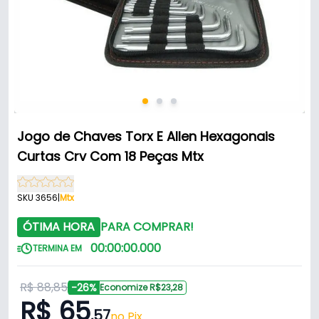
Jogo de Chaves Torx E Allen Hexagonais
Curtas Crv Com 18 Peças Mtx
SKU 3656
|
Mtx
ÓTIMA HORA
PARA COMPRAR!
00
:
00
:
00
.
000
TERMINA EM
R$ 88,85
-26%
Economize R$23,28
R$ 65
,57
no Pix