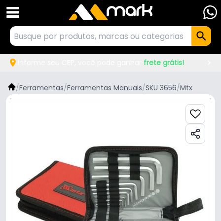
Informe seu CEP, você pode ganhar
frete grátis!
/
Ferramentas
/
Ferramentas Manuais
/
SKU 3656
/
Mtx