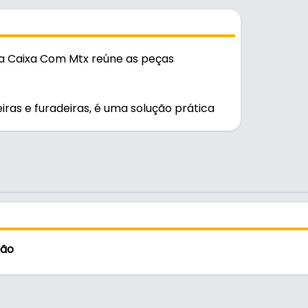
ra Caixa Com Mtx reúne as peças
ras e furadeiras, é uma solução prática
as e furadeiras
ção
iras