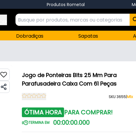
Produtos Rometal
M
 CEP
Dobradiças
Sapatas
A
Jogo de Ponteiras Bits 25 Mm Para
Parafusadeira Caixa Com 61 Peças
SKU 3655
|
Mtx
ÓTIMA HORA
PARA COMPRAR!
00
:
00
:
00
.
000
TERMINA EM