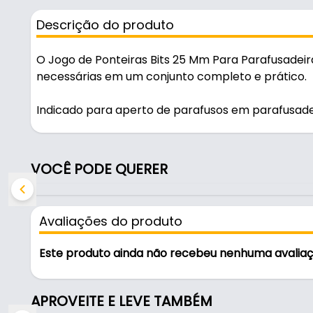
Descrição do produto
O Jogo de Ponteiras Bits 25 Mm Para Parafusadei
necessárias em um conjunto completo e prático.
Indicado para aperto de parafusos em parafusadei
para uso em oficinas, obras e manutenção.
Características:
VOCÊ PODE QUERER
- Marca: Mtx
- Modelo: Jogo Bits
- Quantidade de peças: 61 Peças
Avaliações do produto
- Adaptador magnético para bits: 1 peça
- Aplicação: Aperto de parafusos em parafusadeir
Este produto ainda não recebeu nenhuma avalia
Indicado para:
- Aperto de parafusos em parafusadeiras e furade
APROVEITE E LEVE TAMBÉM