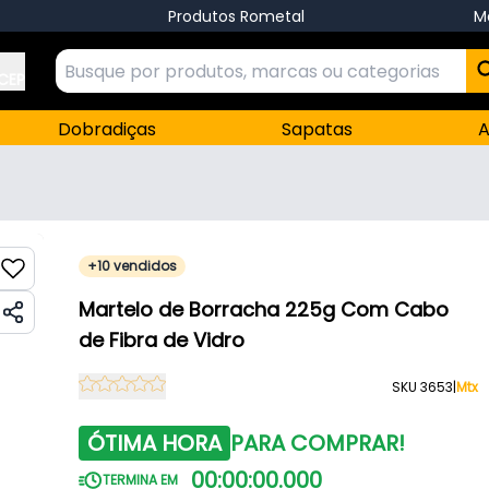
Produtos Rometal
M
 CEP
Dobradiças
Sapatas
A
+10 vendidos
Martelo de Borracha 225g Com Cabo
de Fibra de Vidro
SKU 3653
|
Mtx
ÓTIMA HORA
PARA COMPRAR!
00
:
00
:
00
.
000
TERMINA EM