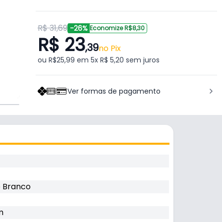
R$ 31,69
-26%
Economize R$8,30
R$ 23
,39
no Pix
ou R$25,99 em 5x R$ 5,20 sem juros
Ver formas de pagamento
e Branco
m