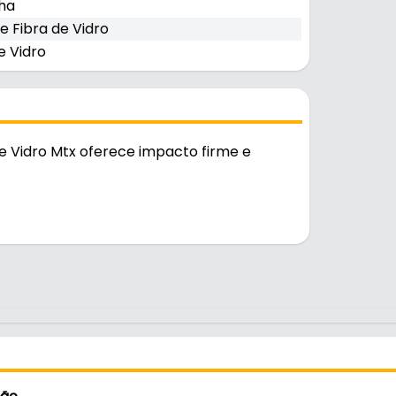
ha
e Fibra de Vidro
e Vidro
 Vidro Mtx oferece impacto firme e
tente e durável no uso diário.