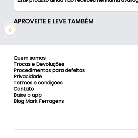
Este produto ainda não recebeu nenhuma avalia
- Comprimento: 225 mm
- Material da cabeça: Borracha
- Material do cabo: Cabo de Fibra de Vidro
APROVEITE E LEVE TAMBÉM
- Cabo: Fibra de Vidro
Quem somos
Trocas e Devoluções
Procedimentos para defeitos
Privacidade
Termos e condições
Contato
Baixe o app
Blog Mark Ferragens