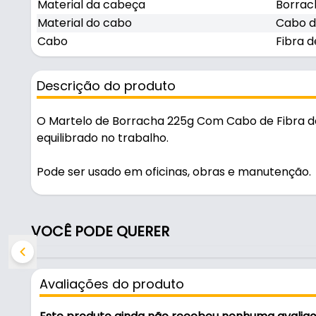
Material da cabeça
Borrac
Material do cabo
Cabo d
Cabo
Fibra d
Descrição do produto
O Martelo de Borracha 225g Com Cabo de Fibra de
equilibrado no trabalho.
Pode ser usado em oficinas, obras e manutenção.
Fabricado com acabamento preto e branco, é resis
VOCÊ PODE QUERER
Características:
- Marca: Mtx
- Modelo: 225g
Avaliações do produto
- Acabamento: Preto e Branco
- Diâmetro: 50 mm