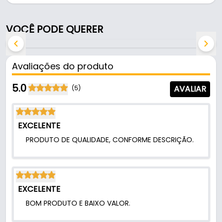
(chave triângulo).
VOCÊ PODE QUERER
Fabricada em Nylon na cor preta, é resistente e
durável no uso diário.
Avaliações do produto
Características:
- Marca: Soprano
5.0
AVALIAR
(5)
- Modelo: 06136.0001.63
- Material: Nylon
- Cor: Preto
EXCELENTE
- Aplicação: Acionamento de fecho/lingueta
PRODUTO DE QUALIDADE, CONFORME DESCRIÇÃO.
(chave triângulo)
Indicado para:
- Acionamento de fecho/lingueta (chave triângulo)
EXCELENTE
BOM PRODUTO E BAIXO VALOR.