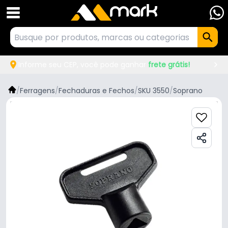
Informe seu CEP, você pode ganhar
frete grátis!
/
Ferragens
/
Fechaduras e Fechos
/
SKU 3550
/
Soprano