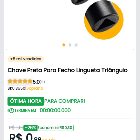
+5 mil vendidos
Chave Preta Para Fecho Lingueta Triângulo
5.0
(5)
SKU 3550
|
Soprano
ÓTIMA HORA
PARA COMPRAR!
00
:
00
:
00
.
000
TERMINA EM
R$ 1,16
-26%
Economize R$0,30
R$ 0
,86