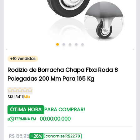
+10 vendidos
Rodizio de Borracha Chapa Fixa Roda 8
Polegadas 200 Mm Para 165 Kg
SKU 3411
|
Mtx
ÓTIMA HORA
PARA COMPRAR!
00
:
00
:
00
.
000
TERMINA EM
R$ 86,95
-26%
Economize R$22,78