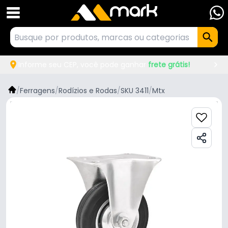
Informe seu CEP, você pode ganhar
frete grátis!
/
Ferragens
/
Rodízios e Rodas
/
SKU 3411
/
Mtx