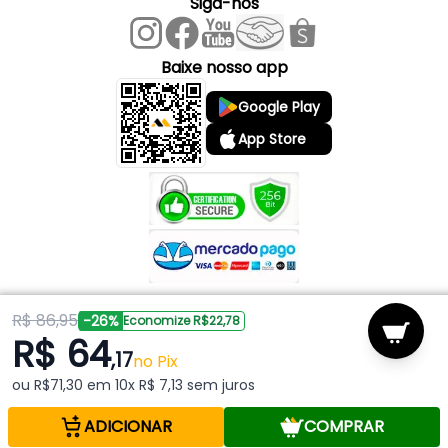
Siga-nos
- Material da base do rodízio: Chapa de aço zincada
- Tipo do eixo da roda: Com rolete
Baixe nosso app
Google Play
App Store
R$ 86,95
Copyright © 2026 Mark Ferragens. Todos os direitos reservados.
-26%
Economize R$22,78
R$ 64
,17
Powered by
no Pix
ou R$71,30 em 10x R$ 7,13 sem juros
ADICIONAR
COMPRAR