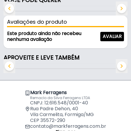
VOCÊ PODE QUERER
Suporta 165kg.
Características:
Avaliações do produto
- Marca: Mtx
- Material da roda: Borracha
Este produto ainda não recebeu
AVALIAR
- Capacidade de Carga: 165kg
nenhuma avaliação
- Diâmetro: Ø200
- Diâmetro da roda: 200 mm
APROVEITE E LEVE TAMBÉM
- Largura: 46mm
- Freio: Não
- Altura de base: 225mm
- Forma construtiva: Aço e Borracha
- Giro: Não
Mark Ferragens
- Eixo: Rolete
Remaclo da Silva Ferragens LTDA
- Largura da roda: 46 mm
CNPJ: 12.616.548/0001-40
- Diâmetro do eixo da roda: 15 mm
Rua Padre Dehon, 40
Vila Carmelita, Formiga/MG
- Altura total (suporte + roda): 225 mm
CEP 35572-290
- Capacidade de carga do rodízio: 165 kg
contato@markferragens.com.br
- Cor da roda: Preto