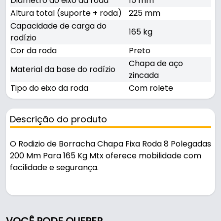
Diâmetro do eixo da roda
15 mm
Altura total (suporte + roda)
225 mm
Capacidade de carga do
165 kg
rodízio
Cor da roda
Preto
Chapa de aço
Material da base do rodízio
zincada
Tipo do eixo da roda
Com rolete
Descrição do produto
O Rodizio de Borracha Chapa Fixa Roda 8 Polegadas
200 Mm Para 165 Kg Mtx oferece mobilidade com
facilidade e segurança.
Pode ser usado em móveis, carrinhos e
equipamentos.