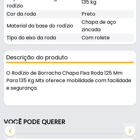
135 kg
rodízio
Cor da roda
Preto
Chapa de aço
Material da base do rodízio
zincada
Tipo do eixo da roda
Com rolete
Descrição do produto
O Rodízio de Borracha Chapa Fixa Roda 125 Mm
Para 135 Kg Mtx oferece mobilidade com facilidade
e segurança.
Pode ser usado em móveis, carrinhos e
equipamentos.
VOCÊ PODE QUERER
Características:
- Marca: Mtx