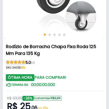
Rodízio de Borracha Chapa Fixa Roda 125
Mm Para 135 Kg
5.0
(3)
SKU 3409
|
Mtx
ÓTIMA HORA
PARA COMPRAR!
00
:
00
:
00
.
000
TERMINA EM
R$ 33,95
-26%
Economize R$8,89
R$ 25
,06
no Pix