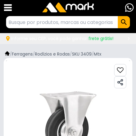
Informe seu CEP, você pode ganhar
frete grátis!
/
Ferragens
/
Rodízios e Rodas
/
SKU 3409
/
Mtx