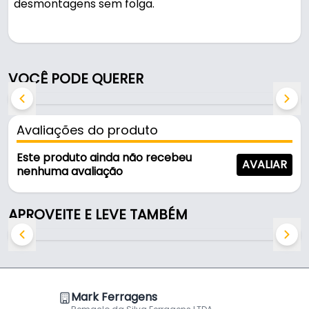
desmontagens sem folga.
Pode ser usado em montagens e fixações.
Fabricada em Nylon, é resistente e durável no uso
VOCÊ PODE QUERER
diário. Suporta 10 kg.
Características:
Avaliações do produto
- Marca: Ciser
- Modelo: Ciser Tog (Médio)
Este produto ainda não recebeu
AVALIAR
- Material: Nylon
nenhuma avaliação
- Capacidade de Carga: 10 Kg
- Comercializado: 100 Unidades
APROVEITE E LEVE TAMBÉM
- Medida: 3/8" H: 35 mm
- Superfícies de aplicação: Gesso / Madeira
Mark Ferragens