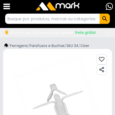
Informe seu CEP, você pode ganhar
frete grátis!
/
Ferragens
/
Parafusos e Buchas
/
SKU 34
/
Ciser