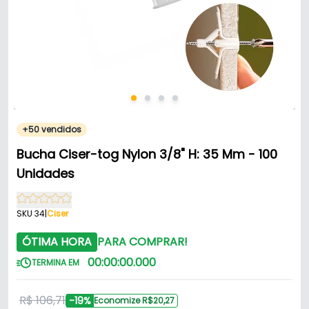
+50 vendidos
Bucha Ciser-tog Nylon 3/8" H: 35 Mm - 100
Unidades
SKU 34
|
Ciser
ÓTIMA HORA
PARA COMPRAR!
00
:
00
:
00
.
000
TERMINA EM
R$ 106,71
-19%
Economize R$20,27