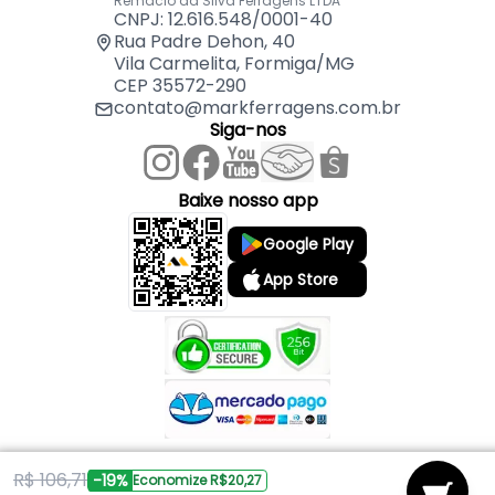
Remaclo da Silva Ferragens LTDA
CNPJ: 12.616.548/0001-40
Rua Padre Dehon, 40
Vila Carmelita, Formiga/MG
CEP 35572-290
contato@markferragens.com.br
Siga-nos
Baixe nosso app
Google Play
App Store
R$ 106,71
Copyright © 2026 Mark Ferragens. Todos os direitos reservados.
-19%
Economize R$20,27