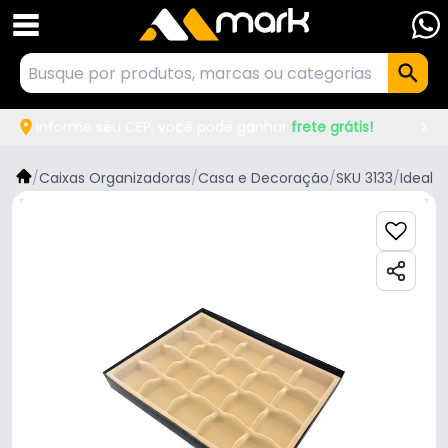
Informe seu CEP, você pode ganhar
frete grátis!
/
Caixas Organizadoras
/
Casa e Decoração
/
SKU 3133
/
Ideal 