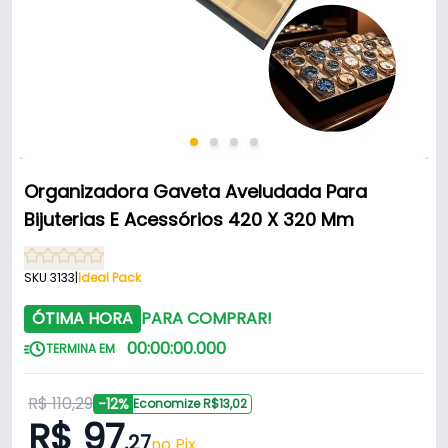
Organizadora Gaveta Aveludada Para
Bijuterias E Acessórios 420 X 320 Mm
SKU 3133
|
Ideal Pack
ÓTIMA HORA
PARA COMPRAR!
00
:
00
:
00
.
000
TERMINA EM
R$ 110,29
-12%
Economize R$13,02
R$ 97
,27
no Pix