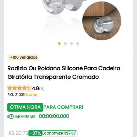
+100 vendidos
Rodizio Ou Roldana Silicone Para Cadeira
Giratória Transparente Cromado
4.8
(6)
SKU 3103
|
Dzaner
ÓTIMA HORA
PARA COMPRAR!
00
:
00
:
00
.
000
TERMINA EM
R$ 20,72
-37%
Economize R$7,67