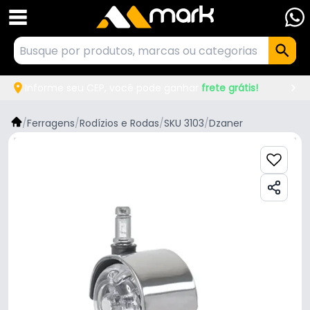
Informe seu CEP, você pode ganhar
frete grátis!
/
Ferragens
/
Rodízios e Rodas
/
SKU 3103
/
Dzaner