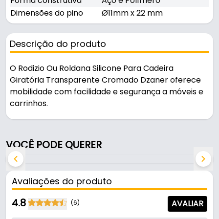
Forma construtiva
Aço e Polímero
Dimensões do pino
Ø11mm x 22 mm
Descrição do produto
O Rodizio Ou Roldana Silicone Para Cadeira
Giratória Transparente Cromado Dzaner oferece
mobilidade com facilidade e segurança a móveis e
carrinhos.
Pode ser usado em móveis, carrinhos e
equipamentos.
VOCÊ PODE QUERER
Fabricado em Polímero e Aço com acabamento
fosco na cor cromado e transparente, é resistente
Avaliações do produto
e durável no uso diário. Suporta 40kg. A fixação é
feita por pino e anel.
4.8
AVALIAR
(6)