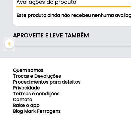
Avaliações do produto
- Modelo: 6747
- Material: Aço e Polímero
Este produto ainda não recebeu nenhuma avalia
- Acabamento: Fosco
- Cor: Preto e Cinza
- Portas de até: 100 Kg
APROVEITE E LEVE TAMBÉM
- Portas com espessura de: 30 a 35 mm
- Lado da guia: Direito
- Indicação de sistema: RO-82
- Indicação do trilho: RM-200
Quem somos
Conteúdo da Embalagem:
Trocas e Devoluções
Procedimentos para defeitos
Privacidade
- 02 Guias Móveis - Lado Direito.
Termos e condições
- 02 Batentes de Fixação.
Contato
- 01 Guia Fixo.
Baixe o app
- Parafusos de Fixação.
Blog Mark Ferragens
Indicação de Sistema Para O Sistema Sequenziato: