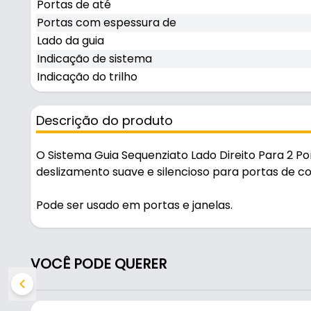
Portas de até
Portas com espessura de
Lado da guia
Indicação de sistema
Indicação do trilho
Descrição do produto
O Sistema Guia Sequenziato Lado Direito Para 2 
deslizamento suave e silencioso para portas de co
Pode ser usado em portas e janelas.
Fabricado em Aço e Polímero com acabamento fosc
durável no uso diário. Suporta 100 kg.
VOCÊ PODE QUERER
Características:
- Marca: Rometal