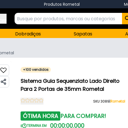
Produtos Rometal
M
 CEP
Dobradiças
Sapatas
A
ometal
+100 vendidos
Sistema Guia Sequenziato Lado Direito
Para 2 Portas de 35mm Rometal
SKU 3089
|
Rometal
ÓTIMA HORA
PARA COMPRAR!
00
:
00
:
00
.
000
TERMINA EM