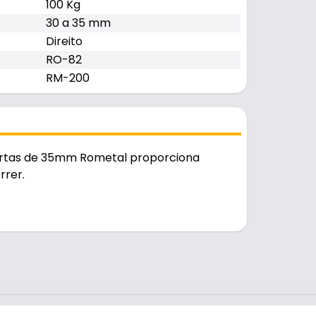
100 Kg
30 a 35 mm
Direito
RO-82
RM-200
Portas de 35mm Rometal proporciona
rrer.
o na cor preto e cinza, é resistente e