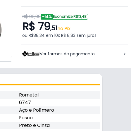
R$ 92,99
-14%
Economize R$13,48
R$ 79
,51
no Pix
ou R$88,34 em 10x R$ 8,83 sem juros
Ver formas de pagamento
Rometal
6747
Aço e Polímero
Fosco
Preto e Cinza