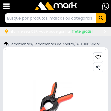
Informe seu CEP, você pode ganhar
frete grátis!
/
Ferramentas
/
Ferramentas de Aperto
/
SKU 3066
/
Mtx