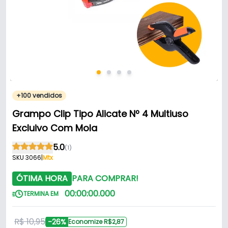
+100 vendidos
Grampo Clip Tipo Alicate Nº 4 Multiuso
Excluivo Com Mola
5.0
(1)
SKU 3066
|
Mtx
ÓTIMA HORA
PARA COMPRAR!
00
:
00
:
00
.
000
TERMINA EM
R$ 10,95
-26%
Economize R$2,87