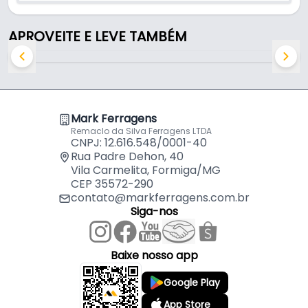
- Fechamento: Mola
- Espessura apoio: 24 mm
APROVEITE E LEVE TAMBÉM
Mark Ferragens
Remaclo da Silva Ferragens LTDA
CNPJ: 12.616.548/0001-40
Rua Padre Dehon, 40
Vila Carmelita, Formiga/MG
CEP 35572-290
contato@markferragens.com.br
Siga-nos
Baixe nosso app
Google Play
App Store