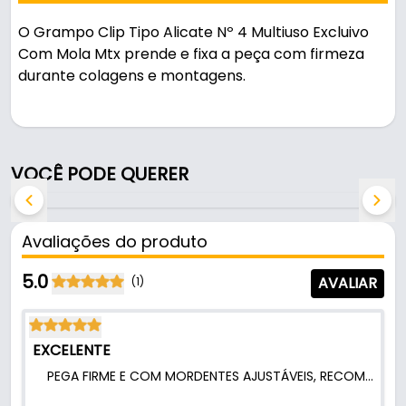
O Grampo Clip Tipo Alicate Nº 4 Multiuso Excluivo
Com Mola Mtx prende e fixa a peça com firmeza
durante colagens e montagens.
Pode ser usado em oficinas, obras e manutenção.
Fabricado em Plástico reforçado com acabamento
VOCÊ PODE QUERER
preto, é resistente e durável no uso diário.
Características:
Avaliações do produto
- Marca: Mtx
- Modelo: Grampo N° 4
5.0
AVALIAR
(1)
- Material: Plástico reforçado
- Acabamento: Preto
- Comercializado: Unidade
EXCELENTE
- Capacidade de abertura: 42 mm
PEGA FIRME E COM MORDENTES AJUSTÁVEIS, RECOMENDO!.
- Tamanho total: 115 mm
- Fechamento com: Mola