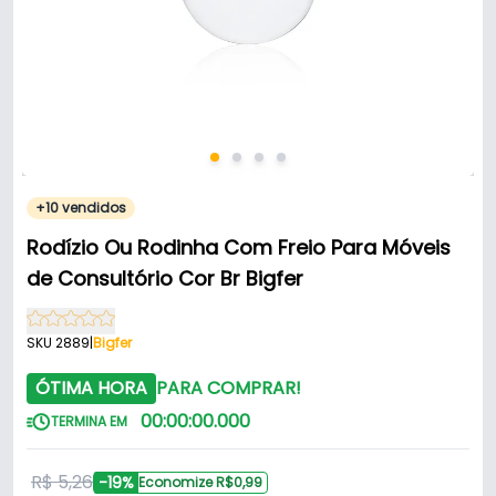
+10 vendidos
Rodízio Ou Rodinha Com Freio Para Móveis
de Consultório Cor Br Bigfer
SKU 2889
|
Bigfer
ÓTIMA HORA
PARA COMPRAR!
00
:
00
:
00
.
000
TERMINA EM
R$ 5,26
-19%
Economize R$0,99