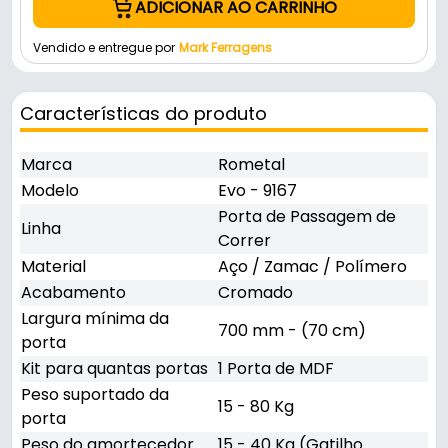
ADICIONAR AO CARRINHO
Vendido e entregue por
Mark Ferragens
Características do produto
Marca
Rometal
Modelo
Evo - 9167
Porta de Passagem de
Linha
Correr
Material
Aço / Zamac / Polímero
Acabamento
Cromado
Largura mínima da
700 mm - (70 cm)
porta
Kit para quantas portas
1 Porta de MDF
Peso suportado da
15 - 80 Kg
porta
Peso do amortecedor
15 - 40 Kg (Gatilho