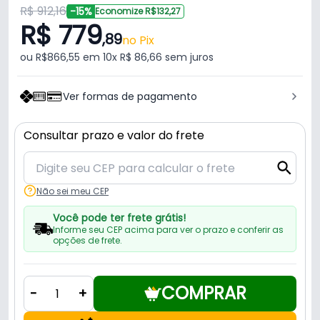
R$ 912,16
-15%
Economize R$132,27
R$ 779
,89
no Pix
ou R$866,55 em 10x R$ 86,66 sem juros
Ver formas de pagamento
Consultar prazo e valor do frete
Não sei meu CEP
Você pode ter frete grátis!
Informe seu CEP acima para ver o prazo e conferir as
opções de frete.
COMPRAR
-
+