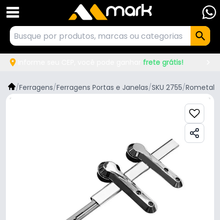
Informe seu CEP, você pode ganhar
frete grátis!
/
Ferragens
/
Ferragens Portas e Janelas
/
SKU 2755
/
Rometal